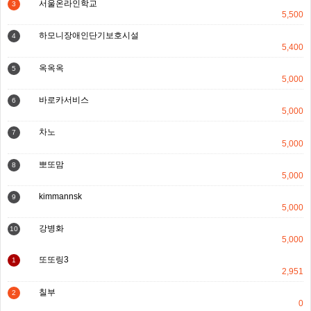
서울온라인학교
3
5,500
하모니장애인단기보호시설
4
5,400
옥옥옥
5
5,000
바로카서비스
6
5,000
차노
7
5,000
뽀또맘
8
5,000
kimmannsk
9
5,000
강병화
10
5,000
또또링3
1
2,951
칠부
2
0