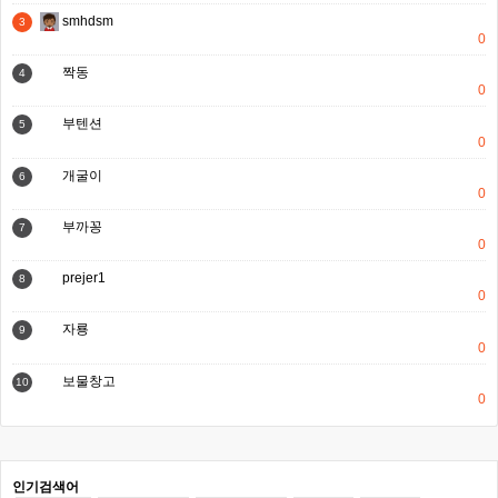
smhdsm
3
0
짝동
4
0
부텐션
5
0
개굴이
6
0
부까꽁
7
0
prejer1
8
0
자룡
9
0
보물창고
10
0
인기검색어