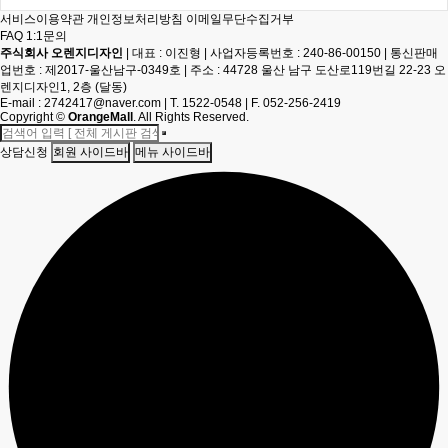
서비스이용약관
개인정보처리방침
이메일무단수집거부
FAQ
1:1문의
주식회사 오렌지디자인
|
대표 : 이진형
|
사업자등록번호 : 240-86-00150
|
통신판매
업번호 : 제2017-울산남구-0349호
|
주소 : 44728 울산 남구 도산로119번길 22-23 오
렌지디자인1, 2층 (달동)
E-mail :
2742417@naver.com
|
T. 1522-0548
|
F. 052-256-2419
Copyright
©
OrangeMall
. All Rights Reserved.
상담신청
회원 사이드바
메뉴 사이드바