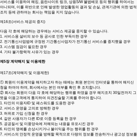
서비스를 이용하여 해킹, 음란사이트 링크, 상용S/W 불법배포 등의 행위를 하여서는
아니되며, 이를 위반으로 인해 발생한 영업활동의 결과 및 손실, 관계기관에 의한 법적
조치 등에 관하여는 회사는 책임을 지지 않습니다.
제16조(서비스 제공의 중지)
다음 각 호에 해당하는 경우에는 서비스 제공을 중지할 수 있습니다.
1. 서비스용 설비의 보수 등 공사로 인한 부득이한 경우
2. 전기통신사업법에 규정된 기간통신사업자가 전기통신 서비스를 중지했을 경우
3. 시스템 점검이 필요한 경우
4. 기타 불가항력적 사유가 있는 경우
제5장 계약해지 및 이용제한
제17조(계약해지 및 이용제한)
① 회원이 이용계약을 해지하고자 하는 때에는 회원 본인이 인터넷을 통하여 해지신
청을 하여야 하며, 회사에서는 본인 여부를 확인 후 조치합니다.
② 회사는 회원이 다음 각 호에 해당하는 행위를 하였을 경우 해지조치 30일전까지 그
뜻을 이용고객에게 통지하여 의견진술할 기회를 주어야 합니다.
1. 타인의 이용자ID 및 패스워드를 도용한 경우
2. 서비스 운영을 고의로 방해한 경우
3. 허위로 가입 신청을 한 경우
4. 같은 사용자가 다른 ID로 이중 등록을 한 경우
5. 공공질서 및 미풍양속에 저해되는 내용을 유포시킨 경우
6. 타인의 명예를 손상시키거나 불이익을 주는 행위를 한 경우
7. 서비스의 안정적 운영을 방해할 목적으로 다량의 정보를 전송하거나 광고성 정보를