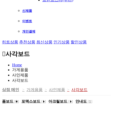
신제품
이벤트
개인결제
히트상품
추천상품
최신상품
인기상품
할인상품
사각보드
Home
가게용품
사인제품
사각보드
상점 메인
가게용품
사인제품
사각보드
폼보드
[
0
]
포맥스보드
[
1
]
아크릴보드
[
1
]
안내도
[
1
]