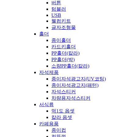
버튼
텀블러
USB
웰컴키트
글자조형물
홀더
종이홀더
카드키홀더
PP홀더(칼라)
PP홀더(박)
소량PP홀더(칼라)
자석제품
종이자석광고지(UV코팅)
종이자석광고지(패턴)
자석스티커
차량용자석스티커
서식류
먹1도 옵셋
칼라 옵셋
카페용품
종이컵
컵뚜껑