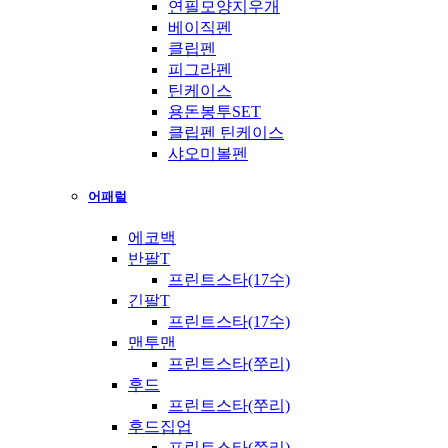
연필모양지우개
베이직펜
클립펜
피그라펜
틴케이스
용돈봉투SET
클립펜 틴케이스
샤오미볼펜
어패럴
에코백
반팔T
프린트스타(17수)
긴팔T
프린트스타(17수)
맨투맨
프린트스타(쭈리)
후드
프린트스타(쭈리)
후드집업
프린트스타(쭈리)