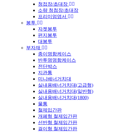
청접장/초대장
소량 청첩장/초대장
프리미엄엽서
봉투
자켓봉투
편지봉투
대봉투
부자재
종이명함케이스
반투명명함케이스
전단박스
지관통
미니배너거치대
실내용배너거치대(고급형)
실내용배너거치대(일반형)
실내용배너거치대(1800)
물통
철제입간판
개폐형 철제입간판
선반형 철제입간판
걸이형 철제입간판