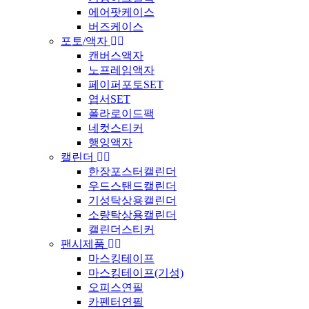
에어팟케이스
버즈케이스
포토/액자
캔버스액자
노프레임액자
페이퍼포토SET
엽서SET
폴라로이드팩
네컷스티커
행잉액자
캘린더
한장포스터캘린더
우드스탠드캘린더
기성탁상용캘린더
소량탁상용캘린더
캘린더스티커
팬시제품
마스킹테이프
마스킹테이프(기성)
오피스연필
카펜터연필