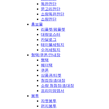
독판전단
문고리전단
소량독판전단
소량전단
홍보물
리플렛/팜플렛
대량포스터
카달로그
테이블세팅지
수저세팅지
형택/쿠폰/안내장
행택
헤더택
쿠폰
상품권/티켓
청접장/초대장
소량 청첩장/초대장
프리미엄엽서
봉투
자켓봉투
편지봉투