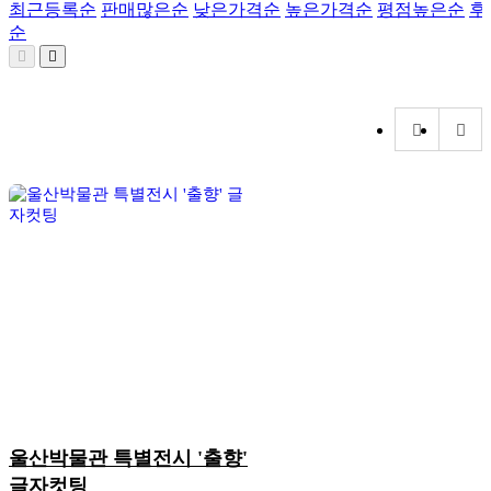
최근등록순
판매많은순
낮은가격순
높은가격순
평점높은순
후
순
울산박물관 특별전시 '출향'
글자컷팅