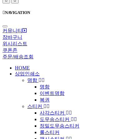
검
메
색
뉴
버
버
NAVIGATION
튼
튼
커뮤니티
장바구니
위시리스트
쿠폰존
주문/배송조회
HOME
상업인쇄소
명함
명함
이벤트명함
복권
스티커
사각스티커
도무송스티커
정밀도무송스티커
롤스티커
팬시스티커