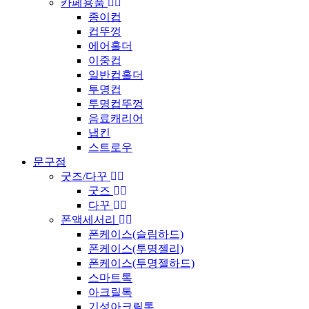
카페용품
종이컵
컵뚜껑
에어홀더
이중컵
일반컵홀더
투명컵
투명컵뚜껑
음료캐리어
냅킨
스트로우
문구점
굿즈/다꾸
굿즈
다꾸
폰액세서리
폰케이스(슬림하드)
폰케이스(투명젤리)
폰케이스(투명젤하드)
스마트톡
아크릴톡
기성아크릴톡