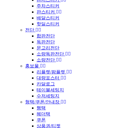
주차스티커
판스티커
배달스티커
핫딜스티커
전단
합판전단
독판전단
문고리전단
소량독판전단
소량전단
홍보물
리플렛/팜플렛
대량포스터
카달로그
테이블세팅지
수저세팅지
형택/쿠폰/안내장
행택
헤더택
쿠폰
상품권/티켓