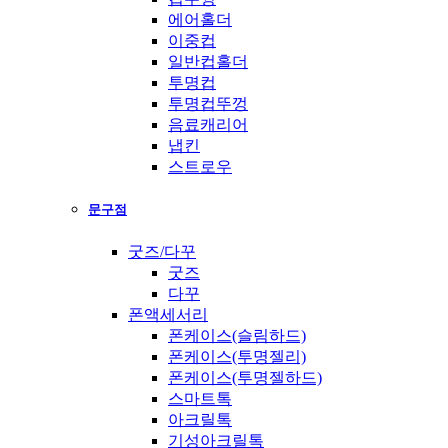
에어홀더
이중컵
일반컵홀더
투명컵
투명컵뚜껑
음료캐리어
냅킨
스트로우
문구점
굿즈/다꾸
굿즈
다꾸
폰액세서리
폰케이스(슬림하드)
폰케이스(투명젤리)
폰케이스(투명젤하드)
스마트톡
아크릴톡
기성아크릴톡