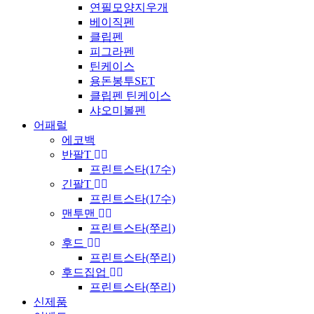
연필모양지우개
베이직펜
클립펜
피그라펜
틴케이스
용돈봉투SET
클립펜 틴케이스
샤오미볼펜
어패럴
에코백
반팔T
프린트스타(17수)
긴팔T
프린트스타(17수)
맨투맨
프린트스타(쭈리)
후드
프린트스타(쭈리)
후드집업
프린트스타(쭈리)
신제품