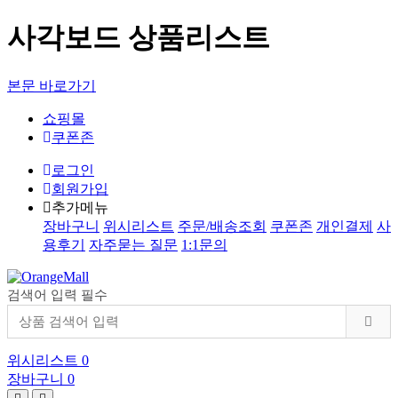
사각보드 상품리스트
본문 바로가기
쇼핑몰
쿠폰존
로그인
회원가입
추가메뉴
장바구니
위시리스트
주문/배송조회
쿠폰존
개인결제
사
용후기
자주묻는 질문
1:1문의
검색어 입력 필수
위시리스트
0
장바구니
0