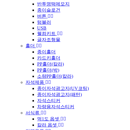
반투명떡메모지
종이슬로건
버튼
텀블러
USB
웰컴키트
글자조형물
홀더
종이홀더
카드키홀더
PP홀더(칼라)
PP홀더(박)
소량PP홀더(칼라)
자석제품
종이자석광고지(UV코팅)
종이자석광고지(패턴)
자석스티커
차량용자석스티커
서식류
먹1도 옵셋
칼라 옵셋