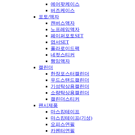
에어팟케이스
버즈케이스
포토/액자
캔버스액자
노프레임액자
페이퍼포토SET
엽서SET
폴라로이드팩
네컷스티커
행잉액자
캘린더
한장포스터캘린더
우드스탠드캘린더
기성탁상용캘린더
소량탁상용캘린더
캘린더스티커
팬시제품
마스킹테이프
마스킹테이프(기성)
오피스연필
카펜터연필