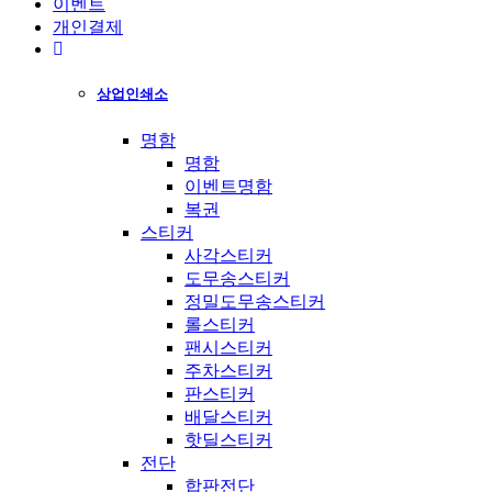
이벤트
개인결제
상업인쇄소
명함
명함
이벤트명함
복권
스티커
사각스티커
도무송스티커
정밀도무송스티커
롤스티커
팬시스티커
주차스티커
판스티커
배달스티커
핫딜스티커
전단
합판전단