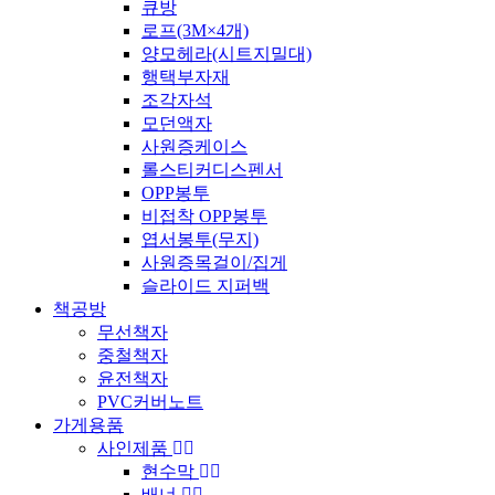
큐방
로프(3M×4개)
양모헤라(시트지밀대)
행택부자재
조각자석
모던액자
사원증케이스
롤스티커디스펜서
OPP봉투
비접착 OPP봉투
엽서봉투(무지)
사원증목걸이/집게
슬라이드 지퍼백
책공방
무선책자
중철책자
윤전책자
PVC커버노트
가게용품
사인제품
현수막
배너