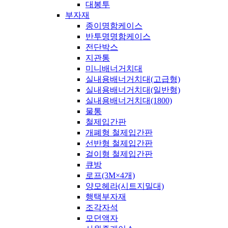
대봉투
부자재
종이명함케이스
반투명명함케이스
전단박스
지관통
미니배너거치대
실내용배너거치대(고급형)
실내용배너거치대(일반형)
실내용배너거치대(1800)
물통
철제입간판
개폐형 철제입간판
선반형 철제입간판
걸이형 철제입간판
큐방
로프(3M×4개)
양모헤라(시트지밀대)
행택부자재
조각자석
모던액자