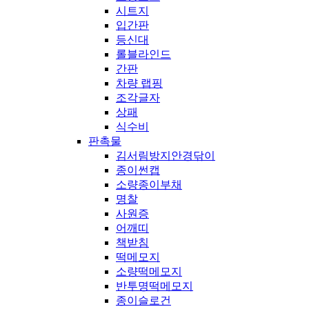
시트지
입간판
등신대
롤블라인드
간판
차량 랩핑
조각글자
상패
식수비
판촉물
김서림방지안경닦이
종이썬캡
소량종이부채
명찰
사원증
어깨띠
책받침
떡메모지
소량떡메모지
반투명떡메모지
종이슬로건