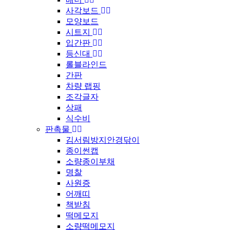
사각보드
모양보드
시트지
입간판
등신대
롤블라인드
간판
차량 랩핑
조각글자
상패
식수비
판촉물
김서림방지안경닦이
종이썬캡
소량종이부채
명찰
사원증
어깨띠
책받침
떡메모지
소량떡메모지