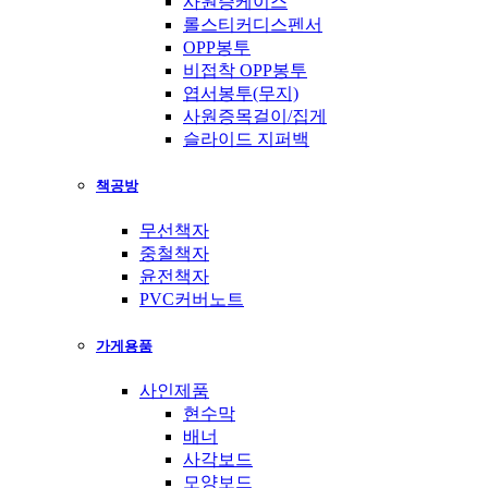
사원증케이스
롤스티커디스펜서
OPP봉투
비접착 OPP봉투
엽서봉투(무지)
사원증목걸이/집게
슬라이드 지퍼백
책공방
무선책자
중철책자
윤전책자
PVC커버노트
가게용품
사인제품
현수막
배너
사각보드
모양보드