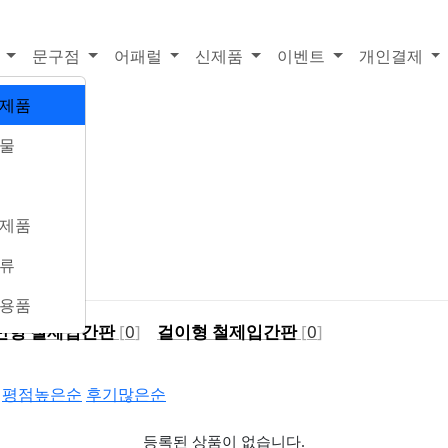
품
문구점
어패럴
신제품
이벤트
개인결제
품
제품
물
제품
류
용품
반형 철제입간판
[
0
]
걸이형 철제입간판
[
0
]
평점높은순
후기많은순
등록된 상품이 없습니다.