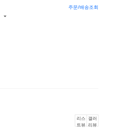
주문/배송조회
리스
갤러
트뷰
리뷰