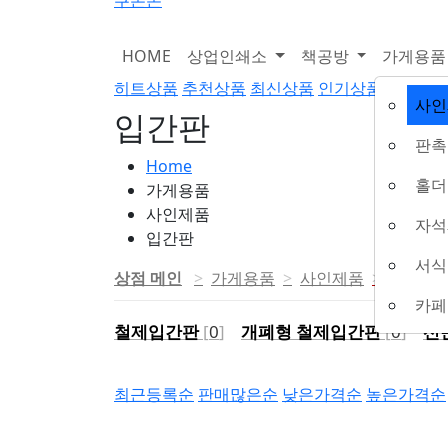
쿠폰존
HOME
상업인쇄소
책공방
가게용
히트상품
추천상품
최신상품
인기상품
할인상
사인
입간판
판촉
Home
홀더
가게용품
사인제품
자석
입간판
서식
상점 메인
가게용품
사인제품
입간판
카페
철제입간판
[
0
]
개폐형 철제입간판
[
0
]
선
최근등록순
판매많은순
낮은가격순
높은가격순