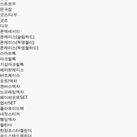
스트로우
문구점
굿즈/다꾸
굿즈
다꾸
폰액세서리
폰케이스(슬림하드)
폰케이스(투명젤리)
폰케이스(투명젤하드)
스마트톡
아크릴톡
기성아크릴톡
에어팟케이스
버즈케이스
포토/액자
캔버스액자
노프레임액자
페이퍼포토SET
엽서SET
폴라로이드팩
네컷스티커
행잉액자
캘린더
한장포스터캘린더
우드스탠드캘린더