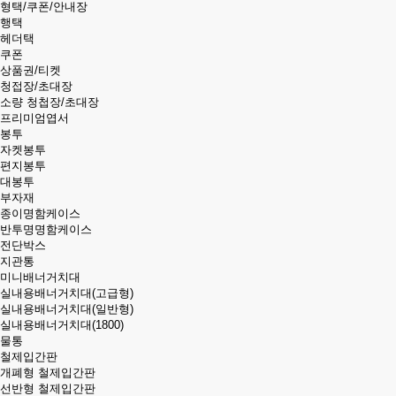
형택/쿠폰/안내장
행택
헤더택
쿠폰
상품권/티켓
청접장/초대장
소량 청첩장/초대장
프리미엄엽서
봉투
자켓봉투
편지봉투
대봉투
부자재
종이명함케이스
반투명명함케이스
전단박스
지관통
미니배너거치대
실내용배너거치대(고급형)
실내용배너거치대(일반형)
실내용배너거치대(1800)
물통
철제입간판
개폐형 철제입간판
선반형 철제입간판