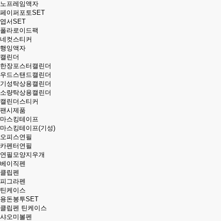
노프레임액자
페이퍼포토SET
엽서SET
폴라로이드팩
네컷스티커
행잉액자
캘린더
한장포스터캘린더
우드스탠드캘린더
기성탁상용캘린더
소량탁상용캘린더
캘린더스티커
팬시제품
마스킹테이프
마스킹테이프(기성)
오피스연필
카펜터연필
연필모양지우개
베이직펜
클립펜
피그라펜
틴케이스
용돈봉투SET
클립펜 틴케이스
샤오미볼펜