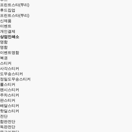
프린트스타(쭈리)
후드집업
프린트스타(쭈리)
신제품
이벤트
개인결제
상업인쇄소
명함
명함
이벤트명함
복권
스티커
사각스티커
도무송스티커
정밀도무송스티커
롤스티커
팬시스티커
주차스티커
판스티커
배달스티커
핫딜스티커
전단
합판전단
독판전단