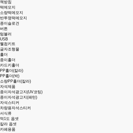
책받침
떡메모지
소량떡메모지
반투명떡메모지
종이슬로건
버튼
텀블러
USB
웰컴키트
글자조형물
홀더
종이홀더
카드키홀더
PP홀더(칼라)
PP홀더(박)
소량PP홀더(칼라)
자석제품
종이자석광고지(UV코팅)
종이자석광고지(패턴)
자석스티커
차량용자석스티커
서식류
먹1도 옵셋
칼라 옵셋
카페용품