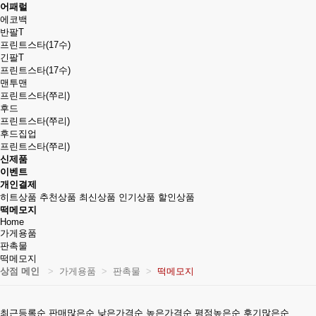
어패럴
에코백
반팔T
프린트스타(17수)
긴팔T
프린트스타(17수)
맨투맨
프린트스타(쭈리)
후드
프린트스타(쭈리)
후드집업
프린트스타(쭈리)
신제품
이벤트
개인결제
히트상품
추천상품
최신상품
인기상품
할인상품
떡메모지
Home
가게용품
판촉물
떡메모지
상점 메인
가게용품
판촉물
떡메모지
최근등록순
판매많은순
낮은가격순
높은가격순
평점높은순
후기많은순