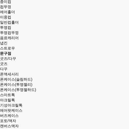
종이컵
컵뚜껑
에어홀더
이중컵
일반컵홀더
투명컵
투명컵뚜껑
음료캐리어
냅킨
스트로우
문구점
굿즈/다꾸
굿즈
다꾸
폰액세서리
폰케이스(슬림하드)
폰케이스(투명젤리)
폰케이스(투명젤하드)
스마트톡
아크릴톡
기성아크릴톡
에어팟케이스
버즈케이스
포토/액자
캔버스액자