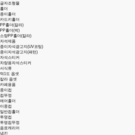
글자조형물
홀더
종이홀더
카드키홀더
PP홀더(칼라)
PP홀더(박)
소량PP홀더(칼라)
자석제품
종이자석광고지(UV코팅)
종이자석광고지(패턴)
자석스티커
차량용자석스티커
서식류
먹1도 옵셋
칼라 옵셋
카페용품
종이컵
컵뚜껑
에어홀더
이중컵
일반컵홀더
투명컵
투명컵뚜껑
음료캐리어
냅킨