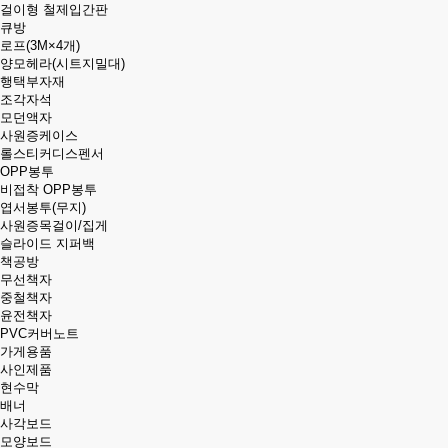
걸이형 철제입간판
큐방
로프(3M×4개)
양모헤라(시트지밀대)
행택부자재
조각자석
모던액자
사원증케이스
롤스티커디스펜서
OPP봉투
비접착 OPP봉투
엽서봉투(무지)
사원증목걸이/집게
슬라이드 지퍼백
책공방
무선책자
중철책자
윤전책자
PVC커버노트
가게용품
사인제품
현수막
배너
사각보드
모양보드