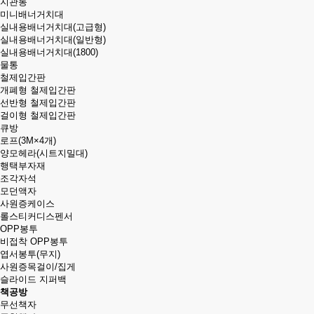
지관통
미니배너거치대
실내용배너거치대(고급형)
실내용배너거치대(일반형)
실내용배너거치대(1800)
물통
철제입간판
개폐형 철제입간판
선반형 철제입간판
걸이형 철제입간판
큐방
로프(3M×4개)
양모헤라(시트지밀대)
행택부자재
조각자석
모던액자
사원증케이스
롤스티커디스펜서
OPP봉투
비접착 OPP봉투
엽서봉투(무지)
사원증목걸이/집게
슬라이드 지퍼백
책공방
무선책자