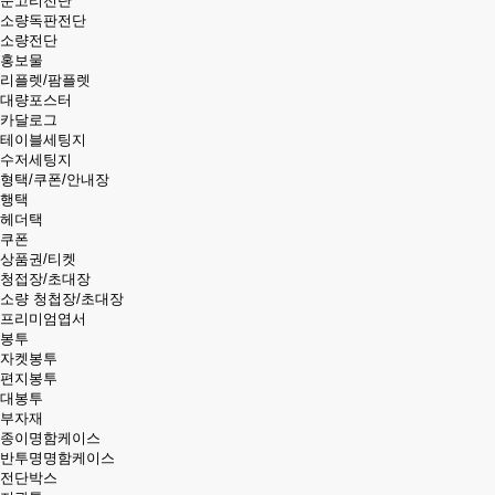
문고리전단
소량독판전단
소량전단
홍보물
리플렛/팜플렛
대량포스터
카달로그
테이블세팅지
수저세팅지
형택/쿠폰/안내장
행택
헤더택
쿠폰
상품권/티켓
청접장/초대장
소량 청첩장/초대장
프리미엄엽서
봉투
자켓봉투
편지봉투
대봉투
부자재
종이명함케이스
반투명명함케이스
전단박스