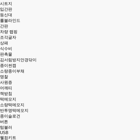
시트지
입간판
등신대
롤블라인드
간판
차량 랩핑
조각글자
상패
식수비
판촉물
김서림방지안경닦이
종이썬캡
소량종이부채
명찰
사원증
어깨띠
책받침
떡메모지
소량떡메모지
반투명떡메모지
종이슬로건
버튼
텀블러
USB
웰컴키트