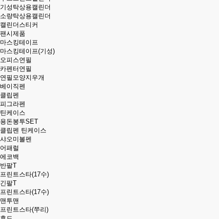
기성탁상용캘린더
소량탁상용캘린더
캘린더스티커
팬시제품
마스킹테이프
마스킹테이프(기성)
오피스연필
카펜터연필
연필모양지우개
베이직펜
클립펜
피그라펜
틴케이스
용돈봉투SET
클립펜 틴케이스
샤오미볼펜
어패럴
에코백
반팔T
프린트스타(17수)
긴팔T
프린트스타(17수)
맨투맨
프린트스타(쭈리)
후드