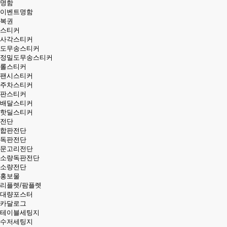
명함
이벤트명함
복권
스티커
사각스티커
도무송스티커
정밀도무송스티커
롤스티커
팬시스티커
주차스티커
판스티커
배달스티커
핫딜스티커
전단
합판전단
독판전단
문고리전단
소량독판전단
소량전단
홍보물
리플렛/팜플렛
대량포스터
카달로그
테이블세팅지
수저세팅지