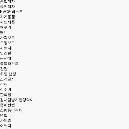
중철책자
윤전책자
PVC커버노트
가게용품
사인제품
현수막
배너
사각보드
모양보드
시트지
입간판
등신대
롤블라인드
간판
차량 랩핑
조각글자
상패
식수비
판촉물
김서림방지안경닦이
종이썬캡
소량종이부채
명찰
사원증
어깨띠