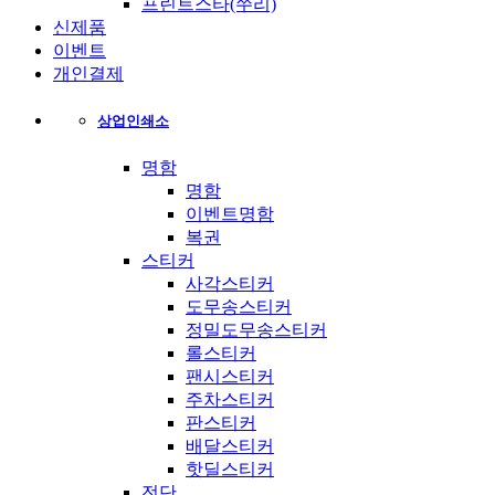
프린트스타(쭈리)
신제품
이벤트
개인결제
상업인쇄소
명함
명함
이벤트명함
복권
스티커
사각스티커
도무송스티커
정밀도무송스티커
롤스티커
팬시스티커
주차스티커
판스티커
배달스티커
핫딜스티커
전단