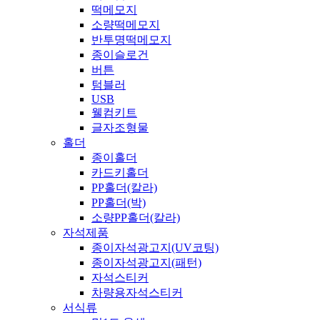
떡메모지
소량떡메모지
반투명떡메모지
종이슬로건
버튼
텀블러
USB
웰컴키트
글자조형물
홀더
종이홀더
카드키홀더
PP홀더(칼라)
PP홀더(박)
소량PP홀더(칼라)
자석제품
종이자석광고지(UV코팅)
종이자석광고지(패턴)
자석스티커
차량용자석스티커
서식류