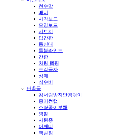
현수막
배너
사각보드
모양보드
시트지
입간판
등신대
롤블라인드
간판
차량 랩핑
조각글자
상패
식수비
판촉물
김서림방지안경닦이
종이썬캡
소량종이부채
명찰
사원증
어깨띠
책받침