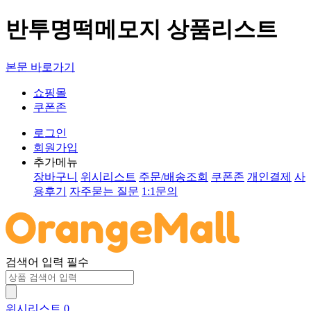
반투명떡메모지 상품리스트
본문 바로가기
쇼핑몰
쿠폰존
로그인
회원가입
추가메뉴
장바구니
위시리스트
주문/배송조회
쿠폰존
개인결제
사
용후기
자주묻는 질문
1:1문의
검색어 입력 필수
위시리스트
0