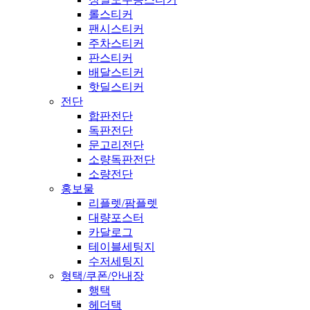
롤스티커
팬시스티커
주차스티커
판스티커
배달스티커
핫딜스티커
전단
합판전단
독판전단
문고리전단
소량독판전단
소량전단
홍보물
리플렛/팜플렛
대량포스터
카달로그
테이블세팅지
수저세팅지
형택/쿠폰/안내장
행택
헤더택