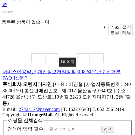
순
등록된 상품이 없습니다.
리스
갤러
트뷰
리뷰
1
페이지
서비스이용약관
개인정보처리방침
이메일무단수집거부
FAQ
1:1문의
주식회사 오렌지디자인
|
대표 : 이진형
|
사업자등록번호 : 240-
86-00150
|
통신판매업번호 : 제2017-울산남구-0349호
|
주소 :
44728 울산 남구 도산로119번길 22-23 오렌지디자인1, 2층 (달
동)
E-mail :
2742417@naver.com
|
T. 1522-0548
|
F. 052-256-2419
Copyright
©
OrangeMall
. All Rights Reserved.
쇼핑몰 전체검색
검색어 입력 필수
검색