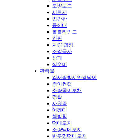
모양보드
시트지
입간판
등신대
롤블라인드
간판
차량 랩핑
조각글자
상패
식수비
판촉물
김서림방지안경닦이
종이썬캡
소량종이부채
명찰
사원증
어깨띠
책받침
떡메모지
소량떡메모지
반투명떡메모지