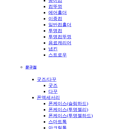
종이컵
컵뚜껑
에어홀더
이중컵
일반컵홀더
투명컵
투명컵뚜껑
음료캐리어
냅킨
스트로우
문구점
굿즈/다꾸
굿즈
다꾸
폰액세서리
폰케이스(슬림하드)
폰케이스(투명젤리)
폰케이스(투명젤하드)
스마트톡
아크릴톡