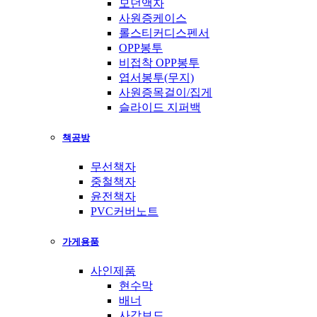
모던액자
사원증케이스
롤스티커디스펜서
OPP봉투
비접착 OPP봉투
엽서봉투(무지)
사원증목걸이/집게
슬라이드 지퍼백
책공방
무선책자
중철책자
윤전책자
PVC커버노트
가게용품
사인제품
현수막
배너
사각보드