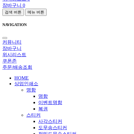
장바구니
0
검색 버튼
메뉴 버튼
NAVIGATION
커뮤니티
장바구니
위시리스트
쿠폰존
주문/배송조회
HOME
상업인쇄소
명함
명함
이벤트명함
복권
스티커
사각스티커
도무송스티커
정밀도무송스티커