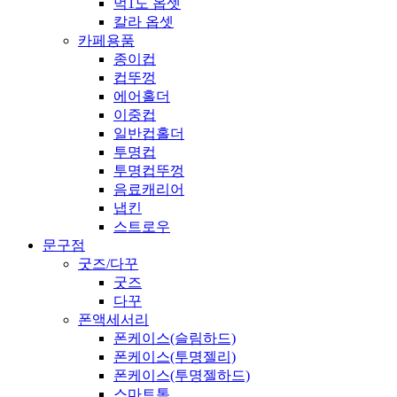
먹1도 옵셋
칼라 옵셋
카페용품
종이컵
컵뚜껑
에어홀더
이중컵
일반컵홀더
투명컵
투명컵뚜껑
음료캐리어
냅킨
스트로우
문구점
굿즈/다꾸
굿즈
다꾸
폰액세서리
폰케이스(슬림하드)
폰케이스(투명젤리)
폰케이스(투명젤하드)
스마트톡