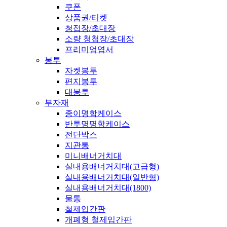
쿠폰
상품권/티켓
청접장/초대장
소량 청첩장/초대장
프리미엄엽서
봉투
자켓봉투
편지봉투
대봉투
부자재
종이명함케이스
반투명명함케이스
전단박스
지관통
미니배너거치대
실내용배너거치대(고급형)
실내용배너거치대(일반형)
실내용배너거치대(1800)
물통
철제입간판
개폐형 철제입간판