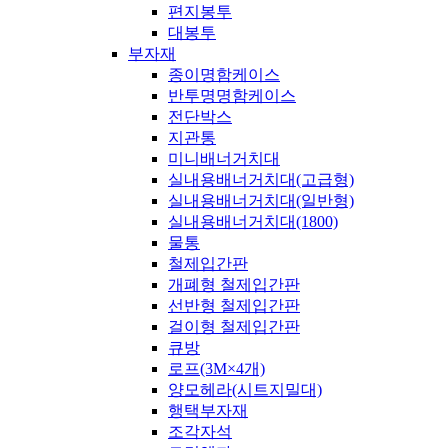
편지봉투
대봉투
부자재
종이명함케이스
반투명명함케이스
전단박스
지관통
미니배너거치대
실내용배너거치대(고급형)
실내용배너거치대(일반형)
실내용배너거치대(1800)
물통
철제입간판
개폐형 철제입간판
선반형 철제입간판
걸이형 철제입간판
큐방
로프(3M×4개)
양모헤라(시트지밀대)
행택부자재
조각자석