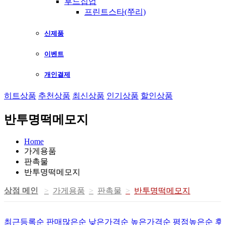
후드집업
프린트스타(쭈리)
신제품
이벤트
개인결제
히트상품
추천상품
최신상품
인기상품
할인상품
반투명떡메모지
Home
가게용품
판촉물
반투명떡메모지
상점 메인
가게용품
판촉물
반투명떡메모지
최근등록순
판매많은순
낮은가격순
높은가격순
평점높은순
후