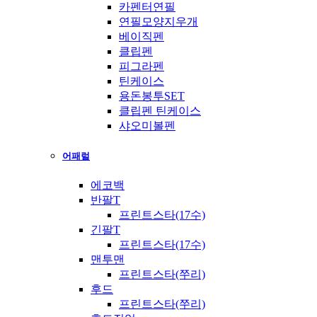
카펜터연필
연필모양지우개
베이직펜
클립펜
피그라펜
틴케이스
용돈봉투SET
클립펜 틴케이스
샤오미볼펜
어패럴
에코백
반팔T
프린트스타(17수)
긴팔T
프린트스타(17수)
맨투맨
프린트스타(쭈리)
후드
프린트스타(쭈리)