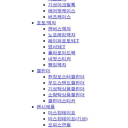
기성아크릴톡
에어팟케이스
버즈케이스
포토/액자
캔버스액자
노프레임액자
페이퍼포토SET
엽서SET
폴라로이드팩
네컷스티커
행잉액자
캘린더
한장포스터캘린더
우드스탠드캘린더
기성탁상용캘린더
소량탁상용캘린더
캘린더스티커
팬시제품
마스킹테이프
마스킹테이프(기성)
오피스연필