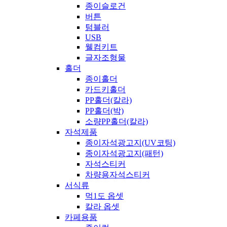
종이슬로건
버튼
텀블러
USB
웰컴키트
글자조형물
홀더
종이홀더
카드키홀더
PP홀더(칼라)
PP홀더(박)
소량PP홀더(칼라)
자석제품
종이자석광고지(UV코팅)
종이자석광고지(패턴)
자석스티커
차량용자석스티커
서식류
먹1도 옵셋
칼라 옵셋
카페용품