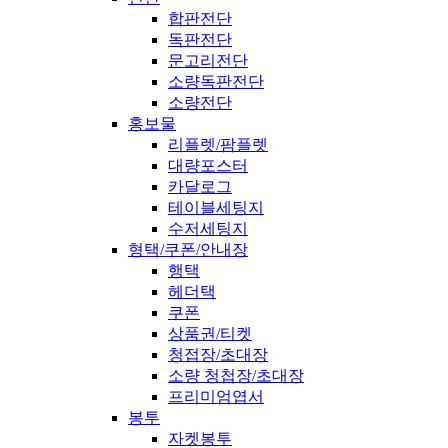
합판전단
독판전단
문고리전단
소량독판전단
소량전단
홍보물
리플렛/팜플렛
대량포스터
카달로그
테이블세팅지
수저세팅지
형택/쿠폰/안내장
행택
헤더택
쿠폰
상품권/티켓
청접장/초대장
소량 청첩장/초대장
프리미엄엽서
봉투
자켓봉투