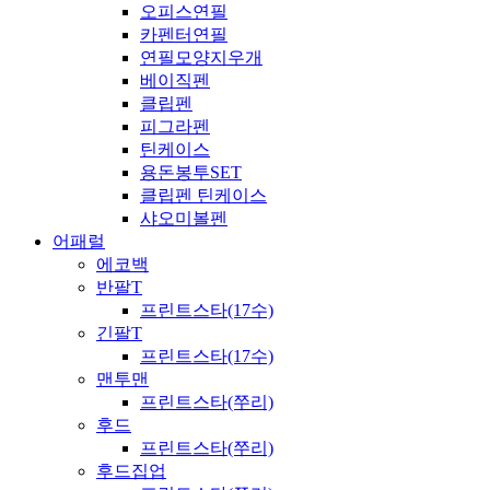
오피스연필
카펜터연필
연필모양지우개
베이직펜
클립펜
피그라펜
틴케이스
용돈봉투SET
클립펜 틴케이스
샤오미볼펜
어패럴
에코백
반팔T
프린트스타(17수)
긴팔T
프린트스타(17수)
맨투맨
프린트스타(쭈리)
후드
프린트스타(쭈리)
후드집업