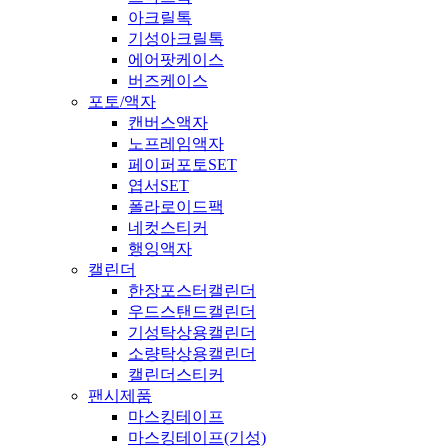
아크릴톡
기성아크릴톡
에어팟케이스
버즈케이스
포토/액자
캔버스액자
노프레임액자
페이퍼포토SET
엽서SET
폴라로이드팩
네컷스티커
행잉액자
캘린더
한장포스터캘린더
우드스탠드캘린더
기성탁상용캘린더
소량탁상용캘린더
캘린더스티커
팬시제품
마스킹테이프
마스킹테이프(기성)