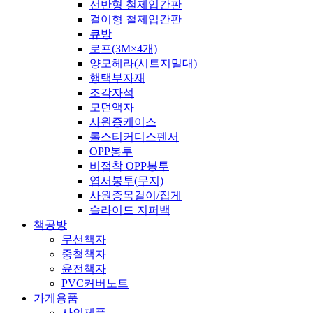
선반형 철제입간판
걸이형 철제입간판
큐방
로프(3M×4개)
양모헤라(시트지밀대)
행택부자재
조각자석
모던액자
사원증케이스
롤스티커디스펜서
OPP봉투
비접착 OPP봉투
엽서봉투(무지)
사원증목걸이/집게
슬라이드 지퍼백
책공방
무선책자
중철책자
윤전책자
PVC커버노트
가게용품
사인제품