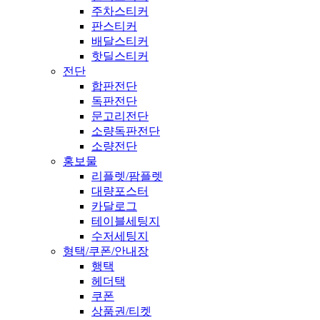
주차스티커
판스티커
배달스티커
핫딜스티커
전단
합판전단
독판전단
문고리전단
소량독판전단
소량전단
홍보물
리플렛/팜플렛
대량포스터
카달로그
테이블세팅지
수저세팅지
형택/쿠폰/안내장
행택
헤더택
쿠폰
상품권/티켓