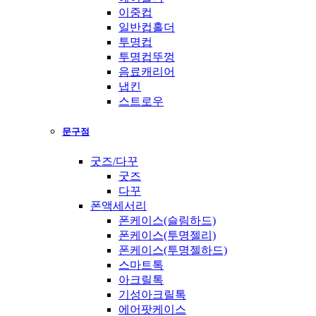
이중컵
일반컵홀더
투명컵
투명컵뚜껑
음료캐리어
냅킨
스트로우
문구점
굿즈/다꾸
굿즈
다꾸
폰액세서리
폰케이스(슬림하드)
폰케이스(투명젤리)
폰케이스(투명젤하드)
스마트톡
아크릴톡
기성아크릴톡
에어팟케이스