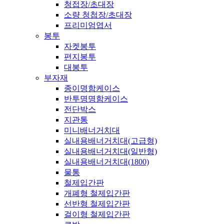
청접장/초대장
소량 청첩장/초대장
프리미엄엽서
봉투
자켓봉투
편지봉투
대봉투
부자재
종이명함케이스
반투명명함케이스
전단박스
지관통
미니배너거치대
실내용배너거치대(고급형)
실내용배너거치대(일반형)
실내용배너거치대(1800)
물통
철제입간판
개폐형 철제입간판
선반형 철제입간판
걸이형 철제입간판