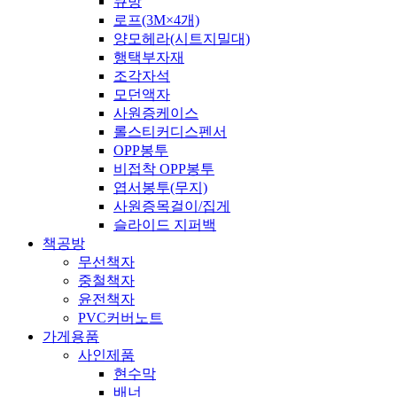
큐방
로프(3M×4개)
양모헤라(시트지밀대)
행택부자재
조각자석
모던액자
사원증케이스
롤스티커디스펜서
OPP봉투
비접착 OPP봉투
엽서봉투(무지)
사원증목걸이/집게
슬라이드 지퍼백
책공방
무선책자
중철책자
윤전책자
PVC커버노트
가게용품
사인제품
현수막
배너