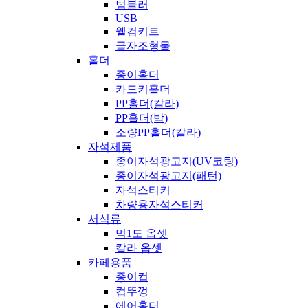
텀블러
USB
웰컴키트
글자조형물
홀더
종이홀더
카드키홀더
PP홀더(칼라)
PP홀더(박)
소량PP홀더(칼라)
자석제품
종이자석광고지(UV코팅)
종이자석광고지(패턴)
자석스티커
차량용자석스티커
서식류
먹1도 옵셋
칼라 옵셋
카페용품
종이컵
컵뚜껑
에어홀더