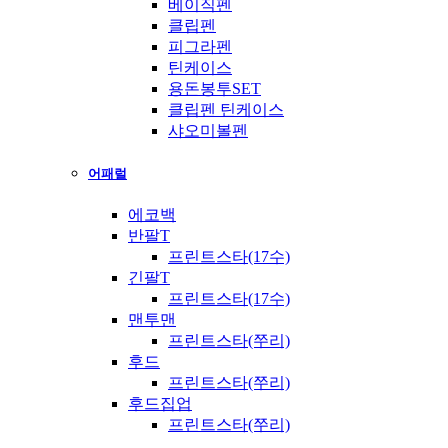
베이직펜
클립펜
피그라펜
틴케이스
용돈봉투SET
클립펜 틴케이스
샤오미볼펜
어패럴
에코백
반팔T
프린트스타(17수)
긴팔T
프린트스타(17수)
맨투맨
프린트스타(쭈리)
후드
프린트스타(쭈리)
후드집업
프린트스타(쭈리)