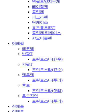
연필모양지우개
베이직펜
클립펜
피그라펜
틴케이스
용돈봉투SET
클립펜 틴케이스
샤오미볼펜
어패럴
에코백
반팔T
프린트스타(17수)
긴팔T
프린트스타(17수)
맨투맨
프린트스타(쭈리)
후드
프린트스타(쭈리)
후드집업
프린트스타(쭈리)
신제품
이벤트