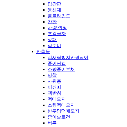
입간판
등신대
롤블라인드
간판
차량 랩핑
조각글자
상패
식수비
판촉물
김서림방지안경닦이
종이썬캡
소량종이부채
명찰
사원증
어깨띠
책받침
떡메모지
소량떡메모지
반투명떡메모지
종이슬로건
버튼