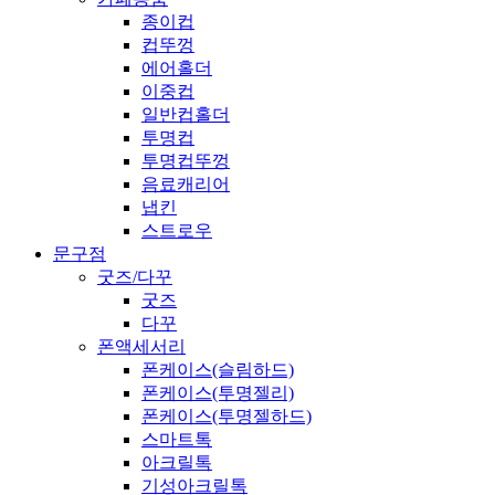
종이컵
컵뚜껑
에어홀더
이중컵
일반컵홀더
투명컵
투명컵뚜껑
음료캐리어
냅킨
스트로우
문구점
굿즈/다꾸
굿즈
다꾸
폰액세서리
폰케이스(슬림하드)
폰케이스(투명젤리)
폰케이스(투명젤하드)
스마트톡
아크릴톡
기성아크릴톡