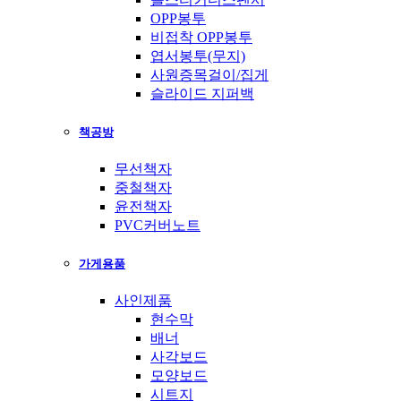
OPP봉투
비접착 OPP봉투
엽서봉투(무지)
사원증목걸이/집게
슬라이드 지퍼백
책공방
무선책자
중철책자
윤전책자
PVC커버노트
가게용품
사인제품
현수막
배너
사각보드
모양보드
시트지