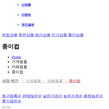
신제품
이벤트
개인결제
히트상품
추천상품
최신상품
인기상품
할인상품
종이컵
Home
가게용품
카페용품
종이컵
상점 메인
가게용품
카페용품
종이컵
최근등록순
판매많은순
낮은가격순
높은가격순
평점높은순
후기많은순