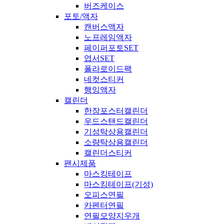
버즈케이스
포토/액자
캔버스액자
노프레임액자
페이퍼포토SET
엽서SET
폴라로이드팩
네컷스티커
행잉액자
캘린더
한장포스터캘린더
우드스탠드캘린더
기성탁상용캘린더
소량탁상용캘린더
캘린더스티커
팬시제품
마스킹테이프
마스킹테이프(기성)
오피스연필
카펜터연필
연필모양지우개