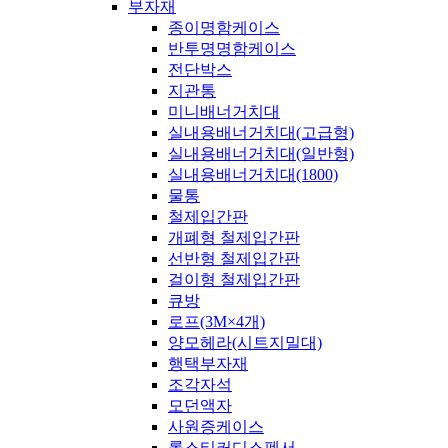
부자재
종이명함케이스
반투명명함케이스
전단박스
지관통
미니배너거치대
실내용배너거치대(고급형)
실내용배너거치대(일반형)
실내용배너거치대(1800)
물통
철제입간판
개폐형 철제입간판
선반형 철제입간판
걸이형 철제입간판
큐방
로프(3M×4개)
양모헤라(시트지밀대)
행택부자재
조각자석
모던액자
사원증케이스
롤스티커디스펜서