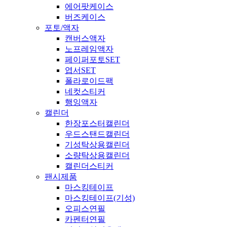
에어팟케이스
버즈케이스
포토/액자
캔버스액자
노프레임액자
페이퍼포토SET
엽서SET
폴라로이드팩
네컷스티커
행잉액자
캘린더
한장포스터캘린더
우드스탠드캘린더
기성탁상용캘린더
소량탁상용캘린더
캘린더스티커
팬시제품
마스킹테이프
마스킹테이프(기성)
오피스연필
카펜터연필