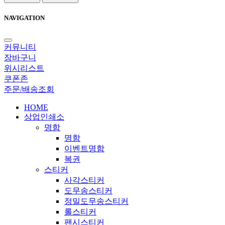
NAVIGATION
커뮤니티
장바구니
위시리스트
쿠폰존
주문/배송조회
HOME
상업인쇄소
명함
명함
이벤트명함
복권
스티커
사각스티커
도무송스티커
정밀도무송스티커
롤스티커
팬시스티커