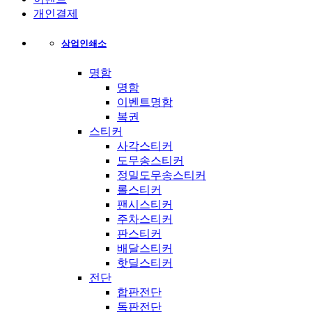
개인결제
상업인쇄소
명함
명함
이벤트명함
복권
스티커
사각스티커
도무송스티커
정밀도무송스티커
롤스티커
팬시스티커
주차스티커
판스티커
배달스티커
핫딜스티커
전단
합판전단
독판전단