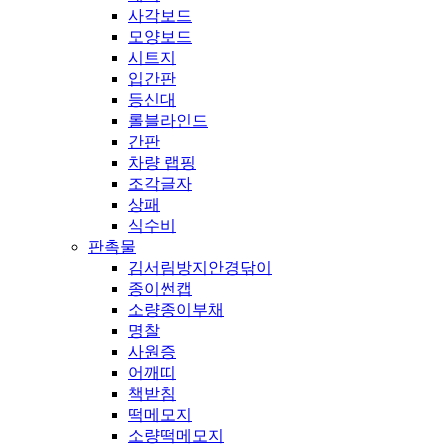
사각보드
모양보드
시트지
입간판
등신대
롤블라인드
간판
차량 랩핑
조각글자
상패
식수비
판촉물
김서림방지안경닦이
종이썬캡
소량종이부채
명찰
사원증
어깨띠
책받침
떡메모지
소량떡메모지