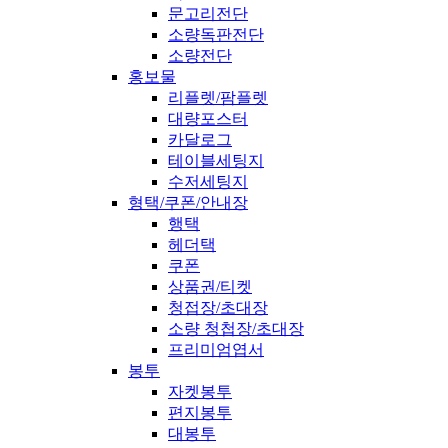
문고리전단
소량독판전단
소량전단
홍보물
리플렛/팜플렛
대량포스터
카달로그
테이블세팅지
수저세팅지
형택/쿠폰/안내장
행택
헤더택
쿠폰
상품권/티켓
청접장/초대장
소량 청첩장/초대장
프리미엄엽서
봉투
자켓봉투
편지봉투
대봉투