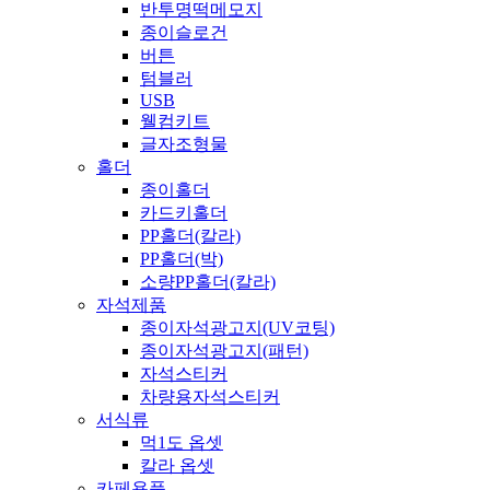
반투명떡메모지
종이슬로건
버튼
텀블러
USB
웰컴키트
글자조형물
홀더
종이홀더
카드키홀더
PP홀더(칼라)
PP홀더(박)
소량PP홀더(칼라)
자석제품
종이자석광고지(UV코팅)
종이자석광고지(패턴)
자석스티커
차량용자석스티커
서식류
먹1도 옵셋
칼라 옵셋
카페용품