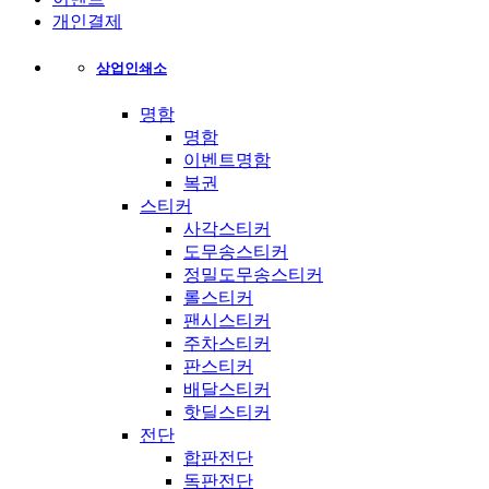
개인결제
상업인쇄소
명함
명함
이벤트명함
복권
스티커
사각스티커
도무송스티커
정밀도무송스티커
롤스티커
팬시스티커
주차스티커
판스티커
배달스티커
핫딜스티커
전단
합판전단
독판전단