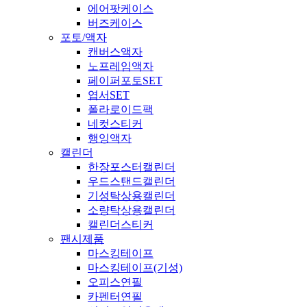
에어팟케이스
버즈케이스
포토/액자
캔버스액자
노프레임액자
페이퍼포토SET
엽서SET
폴라로이드팩
네컷스티커
행잉액자
캘린더
한장포스터캘린더
우드스탠드캘린더
기성탁상용캘린더
소량탁상용캘린더
캘린더스티커
팬시제품
마스킹테이프
마스킹테이프(기성)
오피스연필
카펜터연필