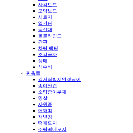
사각보드
모양보드
시트지
입간판
등신대
롤블라인드
간판
차량 랩핑
조각글자
상패
식수비
판촉물
김서림방지안경닦이
종이썬캡
소량종이부채
명찰
사원증
어깨띠
책받침
떡메모지
소량떡메모지