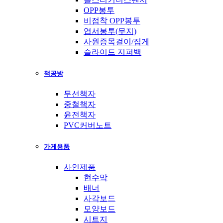
OPP봉투
비접착 OPP봉투
엽서봉투(무지)
사원증목걸이/집게
슬라이드 지퍼백
책공방
무선책자
중철책자
윤전책자
PVC커버노트
가게용품
사인제품
현수막
배너
사각보드
모양보드
시트지