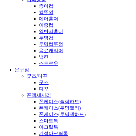
종이컵
컵뚜껑
에어홀더
이중컵
일반컵홀더
투명컵
투명컵뚜껑
음료캐리어
냅킨
스트로우
문구점
굿즈/다꾸
굿즈
다꾸
폰액세서리
폰케이스(슬림하드)
폰케이스(투명젤리)
폰케이스(투명젤하드)
스마트톡
아크릴톡
기성아크릴톡