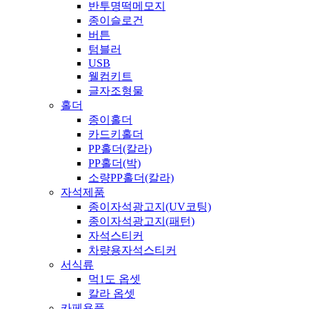
반투명떡메모지
종이슬로건
버튼
텀블러
USB
웰컴키트
글자조형물
홀더
종이홀더
카드키홀더
PP홀더(칼라)
PP홀더(박)
소량PP홀더(칼라)
자석제품
종이자석광고지(UV코팅)
종이자석광고지(패턴)
자석스티커
차량용자석스티커
서식류
먹1도 옵셋
칼라 옵셋
카페용품