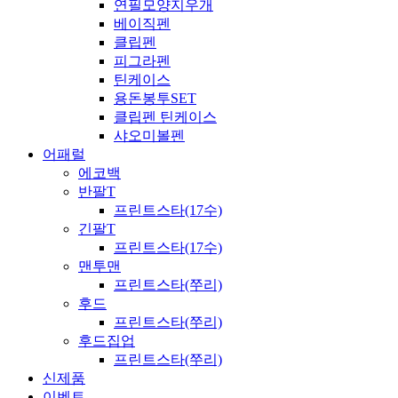
연필모양지우개
베이직펜
클립펜
피그라펜
틴케이스
용돈봉투SET
클립펜 틴케이스
샤오미볼펜
어패럴
에코백
반팔T
프린트스타(17수)
긴팔T
프린트스타(17수)
맨투맨
프린트스타(쭈리)
후드
프린트스타(쭈리)
후드집업
프린트스타(쭈리)
신제품
이벤트