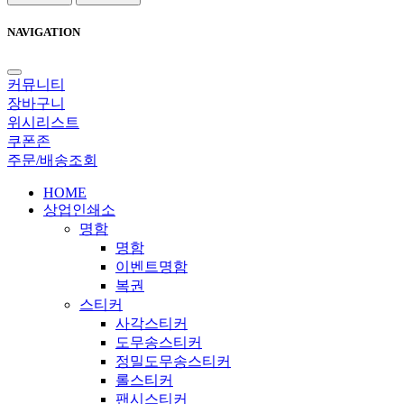
NAVIGATION
커뮤니티
장바구니
위시리스트
쿠폰존
주문/배송조회
HOME
상업인쇄소
명함
명함
이벤트명함
복권
스티커
사각스티커
도무송스티커
정밀도무송스티커
롤스티커
팬시스티커