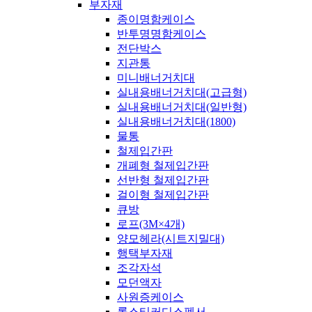
부자재
종이명함케이스
반투명명함케이스
전단박스
지관통
미니배너거치대
실내용배너거치대(고급형)
실내용배너거치대(일반형)
실내용배너거치대(1800)
물통
철제입간판
개폐형 철제입간판
선반형 철제입간판
걸이형 철제입간판
큐방
로프(3M×4개)
양모헤라(시트지밀대)
행택부자재
조각자석
모던액자
사원증케이스
롤스티커디스펜서