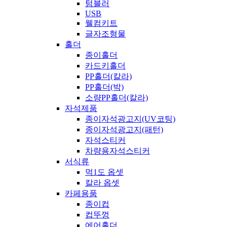
텀블러
USB
웰컴키트
글자조형물
홀더
종이홀더
카드키홀더
PP홀더(칼라)
PP홀더(박)
소량PP홀더(칼라)
자석제품
종이자석광고지(UV코팅)
종이자석광고지(패턴)
자석스티커
차량용자석스티커
서식류
먹1도 옵셋
칼라 옵셋
카페용품
종이컵
컵뚜껑
에어홀더