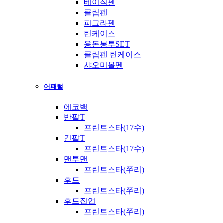
베이직펜
클립펜
피그라펜
틴케이스
용돈봉투SET
클립펜 틴케이스
샤오미볼펜
어패럴
에코백
반팔T
프린트스타(17수)
긴팔T
프린트스타(17수)
맨투맨
프린트스타(쭈리)
후드
프린트스타(쭈리)
후드집업
프린트스타(쭈리)