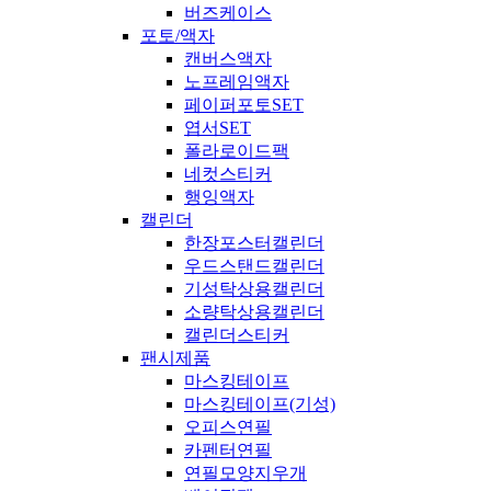
버즈케이스
포토/액자
캔버스액자
노프레임액자
페이퍼포토SET
엽서SET
폴라로이드팩
네컷스티커
행잉액자
캘린더
한장포스터캘린더
우드스탠드캘린더
기성탁상용캘린더
소량탁상용캘린더
캘린더스티커
팬시제품
마스킹테이프
마스킹테이프(기성)
오피스연필
카펜터연필
연필모양지우개