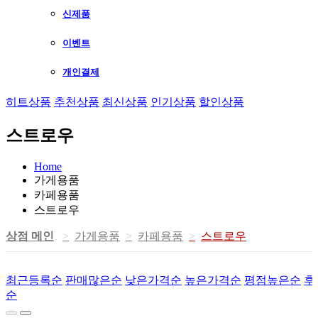
신제품
이벤트
개인결제
히트상품
추천상품
최신상품
인기상품
할인상품
스트로우
Home
가게용품
카페용품
스트로우
상점 메인
가게용품
카페용품
스트로우
최근등록순
판매많은순
낮은가격순
높은가격순
평점높은순
후
순