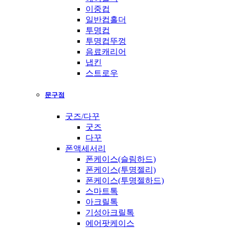
이중컵
일반컵홀더
투명컵
투명컵뚜껑
음료캐리어
냅킨
스트로우
문구점
굿즈/다꾸
굿즈
다꾸
폰액세서리
폰케이스(슬림하드)
폰케이스(투명젤리)
폰케이스(투명젤하드)
스마트톡
아크릴톡
기성아크릴톡
에어팟케이스