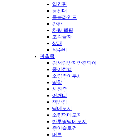
입간판
등신대
롤블라인드
간판
차량 랩핑
조각글자
상패
식수비
판촉물
김서림방지안경닦이
종이썬캡
소량종이부채
명찰
사원증
어깨띠
책받침
떡메모지
소량떡메모지
반투명떡메모지
종이슬로건
버튼