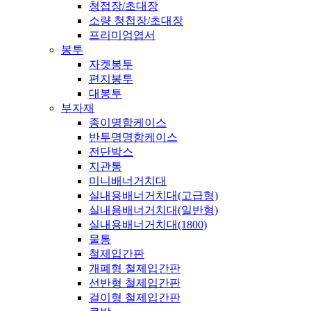
청접장/초대장
소량 청첩장/초대장
프리미엄엽서
봉투
자켓봉투
편지봉투
대봉투
부자재
종이명함케이스
반투명명함케이스
전단박스
지관통
미니배너거치대
실내용배너거치대(고급형)
실내용배너거치대(일반형)
실내용배너거치대(1800)
물통
철제입간판
개폐형 철제입간판
선반형 철제입간판
걸이형 철제입간판