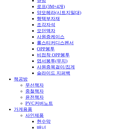
큐방
로프(3M×4개)
양모헤라(시트지밀대)
행택부자재
조각자석
모던액자
사원증케이스
롤스티커디스펜서
OPP봉투
비접착 OPP봉투
엽서봉투(무지)
사원증목걸이/집게
슬라이드 지퍼백
책공방
무선책자
중철책자
윤전책자
PVC커버노트
가게용품
사인제품
현수막
배너