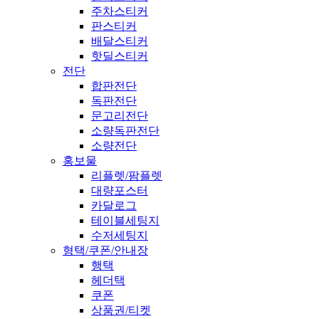
주차스티커
판스티커
배달스티커
핫딜스티커
전단
합판전단
독판전단
문고리전단
소량독판전단
소량전단
홍보물
리플렛/팜플렛
대량포스터
카달로그
테이블세팅지
수저세팅지
형택/쿠폰/안내장
행택
헤더택
쿠폰
상품권/티켓