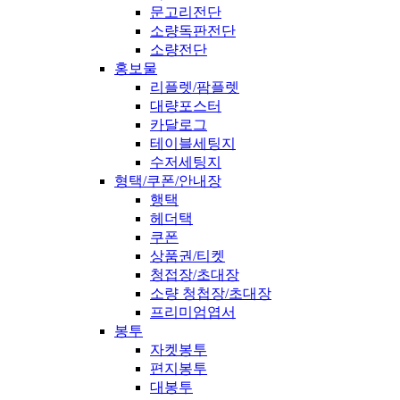
문고리전단
소량독판전단
소량전단
홍보물
리플렛/팜플렛
대량포스터
카달로그
테이블세팅지
수저세팅지
형택/쿠폰/안내장
행택
헤더택
쿠폰
상품권/티켓
청접장/초대장
소량 청첩장/초대장
프리미엄엽서
봉투
자켓봉투
편지봉투
대봉투