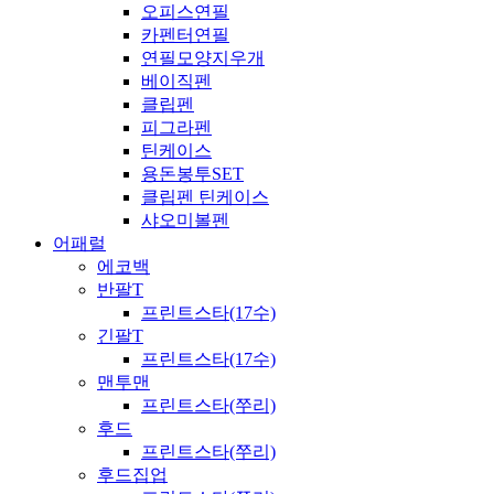
오피스연필
카펜터연필
연필모양지우개
베이직펜
클립펜
피그라펜
틴케이스
용돈봉투SET
클립펜 틴케이스
샤오미볼펜
어패럴
에코백
반팔T
프린트스타(17수)
긴팔T
프린트스타(17수)
맨투맨
프린트스타(쭈리)
후드
프린트스타(쭈리)
후드집업