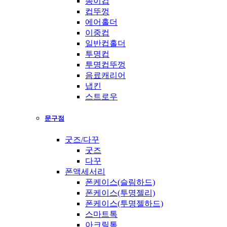
종이컵
컵뚜껑
에어홀더
이중컵
일반컵홀더
투명컵
투명컵뚜껑
음료캐리어
냅킨
스트로우
문구점
굿즈/다꾸
굿즈
다꾸
폰액세서리
폰케이스(슬림하드)
폰케이스(투명젤리)
폰케이스(투명젤하드)
스마트톡
아크릴톡