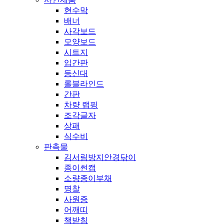
현수막
배너
사각보드
모양보드
시트지
입간판
등신대
롤블라인드
간판
차량 랩핑
조각글자
상패
식수비
판촉물
김서림방지안경닦이
종이썬캡
소량종이부채
명찰
사원증
어깨띠
책받침