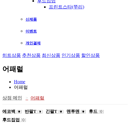
후드집업
프린트스타(쭈리)
신제품
이벤트
개인결제
히트상품
추천상품
최신상품
인기상품
할인상품
어패럴
Home
어패럴
상점 메인
어패럴
에코백
[
0
]
반팔T
[
1
]
긴팔T
[
0
]
맨투맨
[
0
]
후드
[
0
]
후드집업
[
0
]