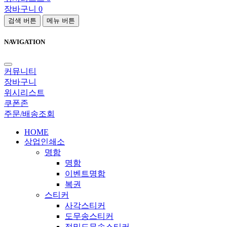
장바구니
0
검색 버튼
메뉴 버튼
NAVIGATION
커뮤니티
장바구니
위시리스트
쿠폰존
주문/배송조회
HOME
상업인쇄소
명함
명함
이벤트명함
복권
스티커
사각스티커
도무송스티커
정밀도무송스티커