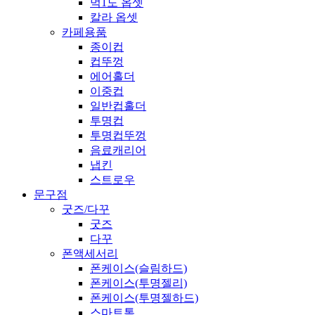
먹1도 옵셋
칼라 옵셋
카페용품
종이컵
컵뚜껑
에어홀더
이중컵
일반컵홀더
투명컵
투명컵뚜껑
음료캐리어
냅킨
스트로우
문구점
굿즈/다꾸
굿즈
다꾸
폰액세서리
폰케이스(슬림하드)
폰케이스(투명젤리)
폰케이스(투명젤하드)
스마트톡