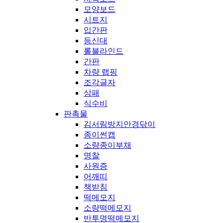
모양보드
시트지
입간판
등신대
롤블라인드
간판
차량 랩핑
조각글자
상패
식수비
판촉물
김서림방지안경닦이
종이썬캡
소량종이부채
명찰
사원증
어깨띠
책받침
떡메모지
소량떡메모지
반투명떡메모지