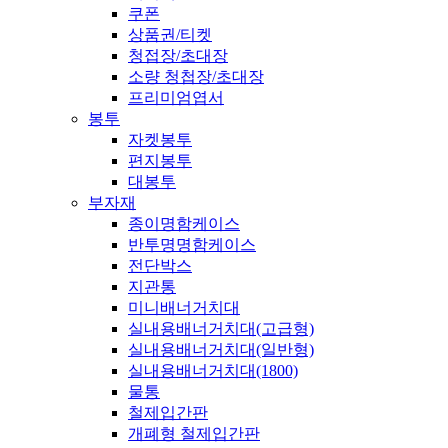
쿠폰
상품권/티켓
청접장/초대장
소량 청첩장/초대장
프리미엄엽서
봉투
자켓봉투
편지봉투
대봉투
부자재
종이명함케이스
반투명명함케이스
전단박스
지관통
미니배너거치대
실내용배너거치대(고급형)
실내용배너거치대(일반형)
실내용배너거치대(1800)
물통
철제입간판
개폐형 철제입간판