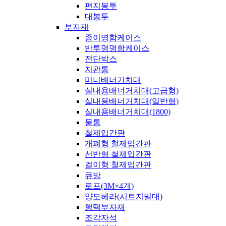
편지봉투
대봉투
부자재
종이명함케이스
반투명명함케이스
전단박스
지관통
미니배너거치대
실내용배너거치대(고급형)
실내용배너거치대(일반형)
실내용배너거치대(1800)
물통
철제입간판
개폐형 철제입간판
선반형 철제입간판
걸이형 철제입간판
큐방
로프(3M×4개)
양모헤라(시트지밀대)
행택부자재
조각자석