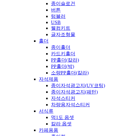
종이슬로건
버튼
텀블러
USB
웰컴키트
글자조형물
홀더
종이홀더
카드키홀더
PP홀더(칼라)
PP홀더(박)
소량PP홀더(칼라)
자석제품
종이자석광고지(UV코팅)
종이자석광고지(패턴)
자석스티커
차량용자석스티커
서식류
먹1도 옵셋
칼라 옵셋
카페용품