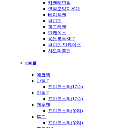
카펜터연필
연필모양지우개
베이직펜
클립펜
피그라펜
틴케이스
용돈봉투SET
클립펜 틴케이스
샤오미볼펜
어패럴
에코백
반팔T
프린트스타(17수)
긴팔T
프린트스타(17수)
맨투맨
프린트스타(쭈리)
후드
프린트스타(쭈리)