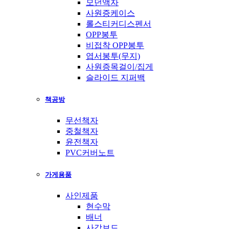
모던액자
사원증케이스
롤스티커디스펜서
OPP봉투
비접착 OPP봉투
엽서봉투(무지)
사원증목걸이/집게
슬라이드 지퍼백
책공방
무선책자
중철책자
윤전책자
PVC커버노트
가게용품
사인제품
현수막
배너
사각보드