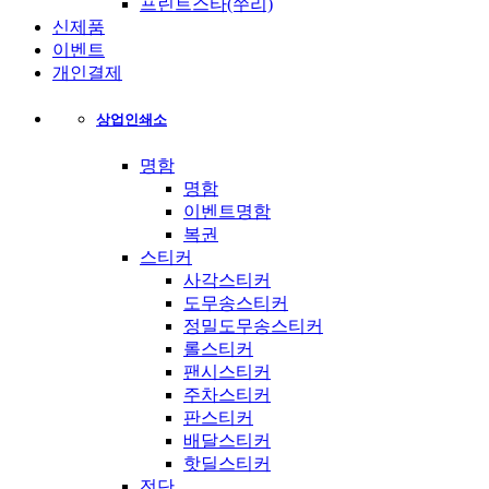
프린트스타(쭈리)
신제품
이벤트
개인결제
상업인쇄소
명함
명함
이벤트명함
복권
스티커
사각스티커
도무송스티커
정밀도무송스티커
롤스티커
팬시스티커
주차스티커
판스티커
배달스티커
핫딜스티커
전단