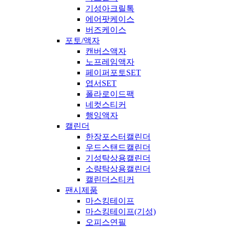
기성아크릴톡
에어팟케이스
버즈케이스
포토/액자
캔버스액자
노프레임액자
페이퍼포토SET
엽서SET
폴라로이드팩
네컷스티커
행잉액자
캘린더
한장포스터캘린더
우드스탠드캘린더
기성탁상용캘린더
소량탁상용캘린더
캘린더스티커
팬시제품
마스킹테이프
마스킹테이프(기성)
오피스연필