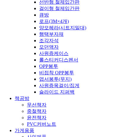
선반형 철제입간판
걸이형 철제입간판
큐방
로프(3M×4개)
양모헤라(시트지밀대)
행택부자재
조각자석
모던액자
사원증케이스
롤스티커디스펜서
OPP봉투
비접착 OPP봉투
엽서봉투(무지)
사원증목걸이/집게
슬라이드 지퍼백
책공방
무선책자
중철책자
윤전책자
PVC커버노트
가게용품
사인제품