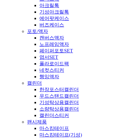
아크릴톡
기성아크릴톡
에어팟케이스
버즈케이스
포토/액자
캔버스액자
노프레임액자
페이퍼포토SET
엽서SET
폴라로이드팩
네컷스티커
행잉액자
캘린더
한장포스터캘린더
우드스탠드캘린더
기성탁상용캘린더
소량탁상용캘린더
캘린더스티커
팬시제품
마스킹테이프
마스킹테이프(기성)