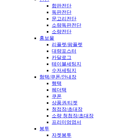
합판전단
독판전단
문고리전단
소량독판전단
소량전단
홍보물
리플렛/팜플렛
대량포스터
카달로그
테이블세팅지
수저세팅지
형택/쿠폰/안내장
행택
헤더택
쿠폰
상품권/티켓
청접장/초대장
소량 청첩장/초대장
프리미엄엽서
봉투
자켓봉투