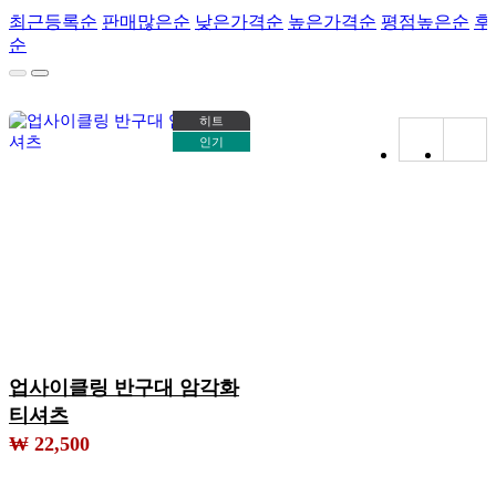
최근등록순
판매많은순
낮은가격순
높은가격순
평점높은순
후
순
히트
인기
업사이클링 반구대 암각화
티셔츠
₩ 22,500