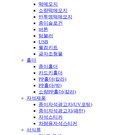
떡메모지
소량떡메모지
반투명떡메모지
종이슬로건
버튼
텀블러
USB
웰컴키트
글자조형물
홀더
종이홀더
카드키홀더
PP홀더(칼라)
PP홀더(박)
소량PP홀더(칼라)
자석제품
종이자석광고지(UV코팅)
종이자석광고지(패턴)
자석스티커
차량용자석스티커
서식류