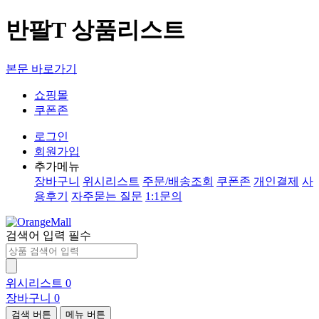
반팔T 상품리스트
본문 바로가기
쇼핑몰
쿠폰존
로그인
회원가입
추가메뉴
장바구니
위시리스트
주문/배송조회
쿠폰존
개인결제
사
용후기
자주묻는 질문
1:1문의
검색어 입력 필수
위시리스트
0
장바구니
0
검색 버튼
메뉴 버튼