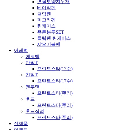
연필모양지우개
베이직펜
클립펜
피그라펜
틴케이스
용돈봉투SET
클립펜 틴케이스
샤오미볼펜
어패럴
에코백
반팔T
프린트스타(17수)
긴팔T
프린트스타(17수)
맨투맨
프린트스타(쭈리)
후드
프린트스타(쭈리)
후드집업
프린트스타(쭈리)
신제품
이벤트