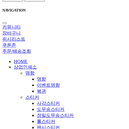
NAVIGATION
커뮤니티
장바구니
위시리스트
쿠폰존
주문/배송조회
HOME
상업인쇄소
명함
명함
이벤트명함
복권
스티커
사각스티커
도무송스티커
정밀도무송스티커
롤스티커
팬시스티커