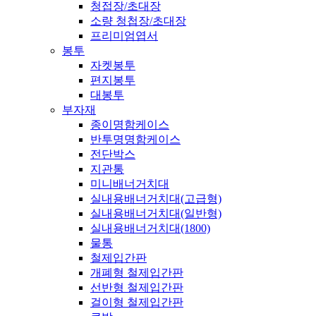
청접장/초대장
소량 청첩장/초대장
프리미엄엽서
봉투
자켓봉투
편지봉투
대봉투
부자재
종이명함케이스
반투명명함케이스
전단박스
지관통
미니배너거치대
실내용배너거치대(고급형)
실내용배너거치대(일반형)
실내용배너거치대(1800)
물통
철제입간판
개폐형 철제입간판
선반형 철제입간판
걸이형 철제입간판