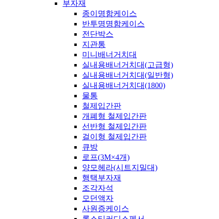
부자재
종이명함케이스
반투명명함케이스
전단박스
지관통
미니배너거치대
실내용배너거치대(고급형)
실내용배너거치대(일반형)
실내용배너거치대(1800)
물통
철제입간판
개폐형 철제입간판
선반형 철제입간판
걸이형 철제입간판
큐방
로프(3M×4개)
양모헤라(시트지밀대)
행택부자재
조각자석
모던액자
사원증케이스
롤스티커디스펜서