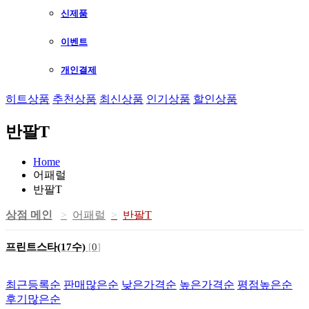
신제품
이벤트
개인결제
히트상품
추천상품
최신상품
인기상품
할인상품
반팔T
Home
어패럴
반팔T
상점 메인
어패럴
반팔T
프린트스타(17수)
[
0
]
최근등록순
판매많은순
낮은가격순
높은가격순
평점높은순
후기많은순