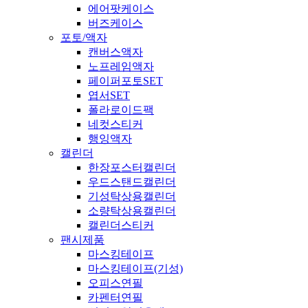
에어팟케이스
버즈케이스
포토/액자
캔버스액자
노프레임액자
페이퍼포토SET
엽서SET
폴라로이드팩
네컷스티커
행잉액자
캘린더
한장포스터캘린더
우드스탠드캘린더
기성탁상용캘린더
소량탁상용캘린더
캘린더스티커
팬시제품
마스킹테이프
마스킹테이프(기성)
오피스연필
카펜터연필