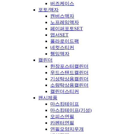
버즈케이스
포토/액자
캔버스액자
노프레임액자
페이퍼포토SET
엽서SET
폴라로이드팩
네컷스티커
행잉액자
캘린더
한장포스터캘린더
우드스탠드캘린더
기성탁상용캘린더
소량탁상용캘린더
캘린더스티커
팬시제품
마스킹테이프
마스킹테이프(기성)
오피스연필
카펜터연필
연필모양지우개