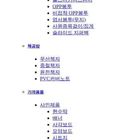
OPP봉투
비접착 OPP봉투
엽서봉투(무지)
사원증목걸이/집게
슬라이드 지퍼백
책공방
무선책자
중철책자
윤전책자
PVC커버노트
가게용품
사인제품
현수막
배너
사각보드
모양보드
시트지