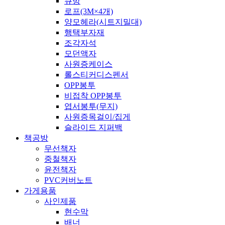
큐방
로프(3M×4개)
양모헤라(시트지밀대)
행택부자재
조각자석
모던액자
사원증케이스
롤스티커디스펜서
OPP봉투
비접착 OPP봉투
엽서봉투(무지)
사원증목걸이/집게
슬라이드 지퍼백
책공방
무선책자
중철책자
윤전책자
PVC커버노트
가게용품
사인제품
현수막
배너