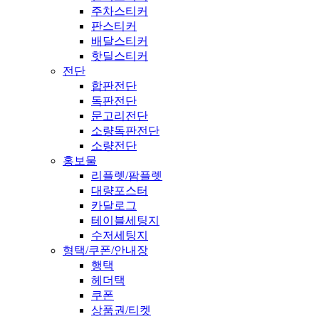
주차스티커
판스티커
배달스티커
핫딜스티커
전단
합판전단
독판전단
문고리전단
소량독판전단
소량전단
홍보물
리플렛/팜플렛
대량포스터
카달로그
테이블세팅지
수저세팅지
형택/쿠폰/안내장
행택
헤더택
쿠폰
상품권/티켓