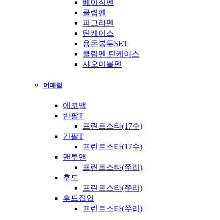
베이직펜
클립펜
피그라펜
틴케이스
용돈봉투SET
클립펜 틴케이스
샤오미볼펜
어패럴
에코백
반팔T
프린트스타(17수)
긴팔T
프린트스타(17수)
맨투맨
프린트스타(쭈리)
후드
프린트스타(쭈리)
후드집업
프린트스타(쭈리)