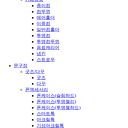
종이컵
컵뚜껑
에어홀더
이중컵
일반컵홀더
투명컵
투명컵뚜껑
음료캐리어
냅킨
스트로우
문구점
굿즈/다꾸
굿즈
다꾸
폰액세서리
폰케이스(슬림하드)
폰케이스(투명젤리)
폰케이스(투명젤하드)
스마트톡
아크릴톡
기성아크릴톡