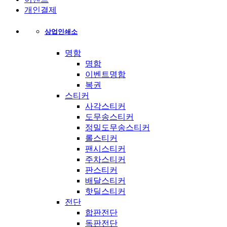
개인결제
상업인쇄소
명함
명함
이벤트명함
복권
스티커
사각스티커
도무송스티커
정밀도무송스티커
롤스티커
팬시스티커
주차스티커
판스티커
배달스티커
핫딜스티커
전단
합판전단
독판전단