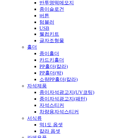
반투명떡메모지
종이슬로건
버튼
텀블러
USB
웰컴키트
글자조형물
홀더
종이홀더
카드키홀더
PP홀더(칼라)
PP홀더(박)
소량PP홀더(칼라)
자석제품
종이자석광고지(UV코팅)
종이자석광고지(패턴)
자석스티커
차량용자석스티커
서식류
먹1도 옵셋
칼라 옵셋
카페용품