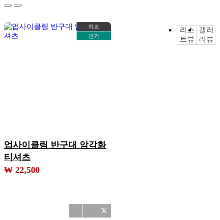
히트
리스
갤러
인기
트뷰
리뷰
업사이클링 반구대 암각화
티셔츠
₩ 22,500