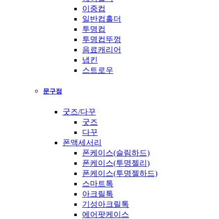
이중컵
일반컵홀더
투명컵
투명컵뚜껑
음료캐리어
냅킨
스트로우
문구점
굿즈/다꾸
굿즈
다꾸
폰액세서리
폰케이스(슬림하드)
폰케이스(투명젤리)
폰케이스(투명젤하드)
스마트톡
아크릴톡
기성아크릴톡
에어팟케이스