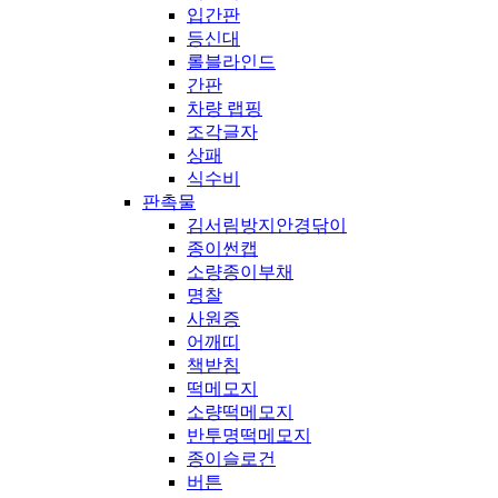
입간판
등신대
롤블라인드
간판
차량 랩핑
조각글자
상패
식수비
판촉물
김서림방지안경닦이
종이썬캡
소량종이부채
명찰
사원증
어깨띠
책받침
떡메모지
소량떡메모지
반투명떡메모지
종이슬로건
버튼