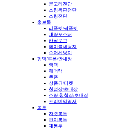
문고리전단
소량독판전단
소량전단
홍보물
리플렛/팜플렛
대량포스터
카달로그
테이블세팅지
수저세팅지
형택/쿠폰/안내장
행택
헤더택
쿠폰
상품권/티켓
청접장/초대장
소량 청첩장/초대장
프리미엄엽서
봉투
자켓봉투
편지봉투
대봉투