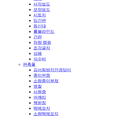
사각보드
모양보드
시트지
입간판
등신대
롤블라인드
간판
차량 랩핑
조각글자
상패
식수비
판촉물
김서림방지안경닦이
종이썬캡
소량종이부채
명찰
사원증
어깨띠
책받침
떡메모지
소량떡메모지