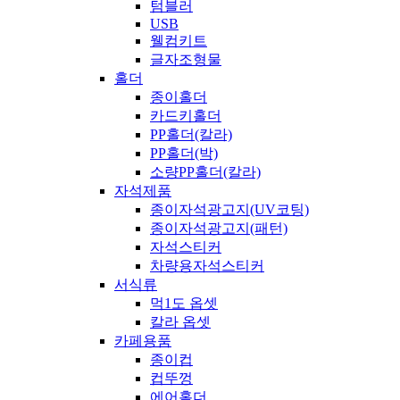
텀블러
USB
웰컴키트
글자조형물
홀더
종이홀더
카드키홀더
PP홀더(칼라)
PP홀더(박)
소량PP홀더(칼라)
자석제품
종이자석광고지(UV코팅)
종이자석광고지(패턴)
자석스티커
차량용자석스티커
서식류
먹1도 옵셋
칼라 옵셋
카페용품
종이컵
컵뚜껑
에어홀더