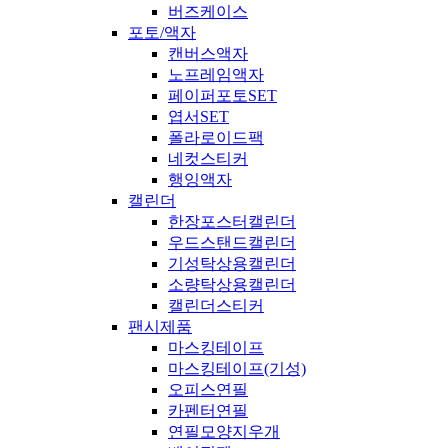
버즈케이스
포토/액자
캔버스액자
노프레임액자
페이퍼포토SET
엽서SET
폴라로이드팩
네컷스티커
행잉액자
캘린더
한장포스터캘린더
우드스탠드캘린더
기성탁상용캘린더
소량탁상용캘린더
캘린더스티커
팬시제품
마스킹테이프
마스킹테이프(기성)
오피스연필
카펜터연필
연필모양지우개