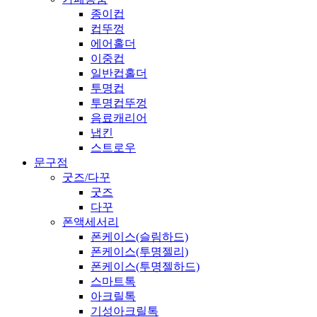
종이컵
컵뚜껑
에어홀더
이중컵
일반컵홀더
투명컵
투명컵뚜껑
음료캐리어
냅킨
스트로우
문구점
굿즈/다꾸
굿즈
다꾸
폰액세서리
폰케이스(슬림하드)
폰케이스(투명젤리)
폰케이스(투명젤하드)
스마트톡
아크릴톡
기성아크릴톡