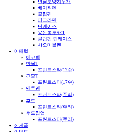
연필모양지우개
베이직펜
클립펜
피그라펜
틴케이스
용돈봉투SET
클립펜 틴케이스
샤오미볼펜
어패럴
에코백
반팔T
프린트스타(17수)
긴팔T
프린트스타(17수)
맨투맨
프린트스타(쭈리)
후드
프린트스타(쭈리)
후드집업
프린트스타(쭈리)
신제품
이벤트