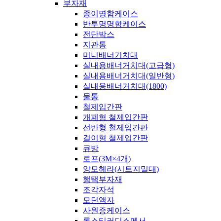
부자재
종이명함케이스
반투명명함케이스
전단박스
지관통
미니배너거치대
실내용배너거치대(고급형)
실내용배너거치대(일반형)
실내용배너거치대(1800)
물통
철제입간판
개폐형 철제입간판
선반형 철제입간판
걸이형 철제입간판
큐방
로프(3M×4개)
양모헤라(시트지밀대)
행택부자재
조각자석
모던액자
사원증케이스
롤스티커디스펜서