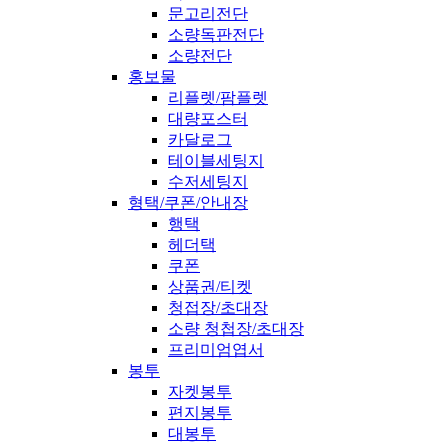
문고리전단
소량독판전단
소량전단
홍보물
리플렛/팜플렛
대량포스터
카달로그
테이블세팅지
수저세팅지
형택/쿠폰/안내장
행택
헤더택
쿠폰
상품권/티켓
청접장/초대장
소량 청첩장/초대장
프리미엄엽서
봉투
자켓봉투
편지봉투
대봉투