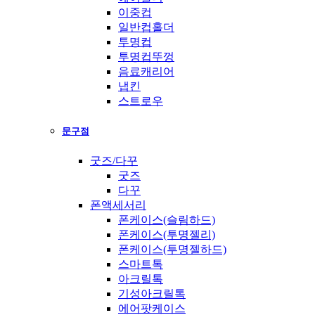
이중컵
일반컵홀더
투명컵
투명컵뚜껑
음료캐리어
냅킨
스트로우
문구점
굿즈/다꾸
굿즈
다꾸
폰액세서리
폰케이스(슬림하드)
폰케이스(투명젤리)
폰케이스(투명젤하드)
스마트톡
아크릴톡
기성아크릴톡
에어팟케이스