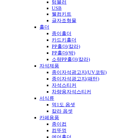
텀블러
USB
웰컴키트
글자조형물
홀더
종이홀더
카드키홀더
PP홀더(칼라)
PP홀더(박)
소량PP홀더(칼라)
자석제품
종이자석광고지(UV코팅)
종이자석광고지(패턴)
자석스티커
차량용자석스티커
서식류
먹1도 옵셋
칼라 옵셋
카페용품
종이컵
컵뚜껑
에어홀더