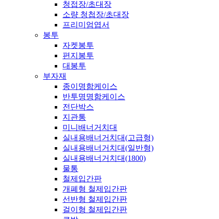
청접장/초대장
소량 청첩장/초대장
프리미엄엽서
봉투
자켓봉투
편지봉투
대봉투
부자재
종이명함케이스
반투명명함케이스
전단박스
지관통
미니배너거치대
실내용배너거치대(고급형)
실내용배너거치대(일반형)
실내용배너거치대(1800)
물통
철제입간판
개폐형 철제입간판
선반형 철제입간판
걸이형 철제입간판