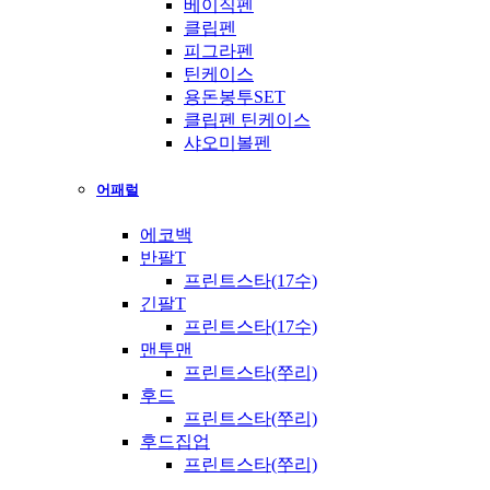
베이직펜
클립펜
피그라펜
틴케이스
용돈봉투SET
클립펜 틴케이스
샤오미볼펜
어패럴
에코백
반팔T
프린트스타(17수)
긴팔T
프린트스타(17수)
맨투맨
프린트스타(쭈리)
후드
프린트스타(쭈리)
후드집업
프린트스타(쭈리)