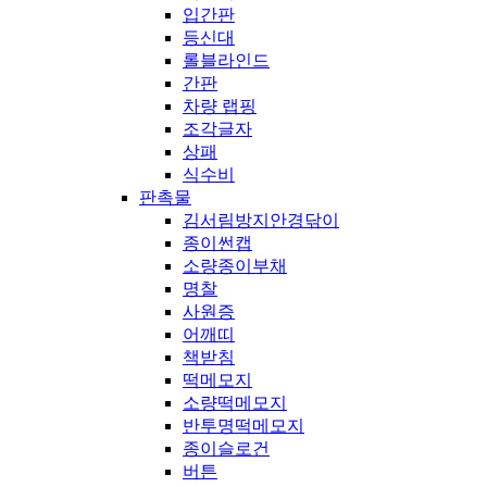
입간판
등신대
롤블라인드
간판
차량 랩핑
조각글자
상패
식수비
판촉물
김서림방지안경닦이
종이썬캡
소량종이부채
명찰
사원증
어깨띠
책받침
떡메모지
소량떡메모지
반투명떡메모지
종이슬로건
버튼