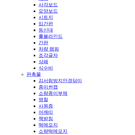
사각보드
모양보드
시트지
입간판
등신대
롤블라인드
간판
차량 랩핑
조각글자
상패
식수비
판촉물
김서림방지안경닦이
종이썬캡
소량종이부채
명찰
사원증
어깨띠
책받침
떡메모지
소량떡메모지