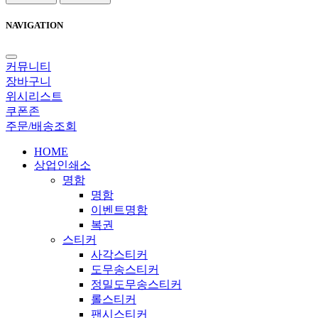
NAVIGATION
커뮤니티
장바구니
위시리스트
쿠폰존
주문/배송조회
HOME
상업인쇄소
명함
명함
이벤트명함
복권
스티커
사각스티커
도무송스티커
정밀도무송스티커
롤스티커
팬시스티커