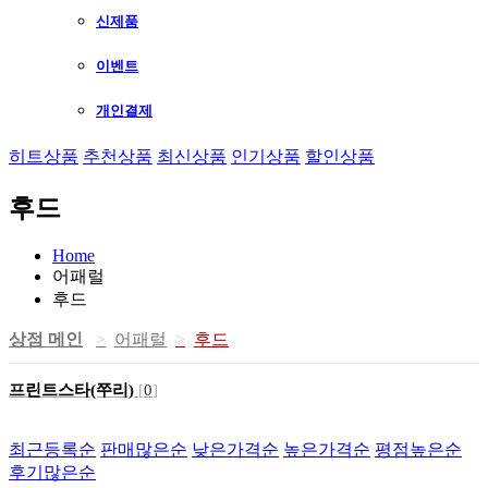
신제품
이벤트
개인결제
히트상품
추천상품
최신상품
인기상품
할인상품
후드
Home
어패럴
후드
상점 메인
어패럴
후드
프린트스타(쭈리)
[
0
]
최근등록순
판매많은순
낮은가격순
높은가격순
평점높은순
후기많은순