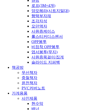
큐방
로프(3M×4개)
양모헤라(시트지밀대)
행택부자재
조각자석
모던액자
사원증케이스
롤스티커디스펜서
OPP봉투
비접착 OPP봉투
엽서봉투(무지)
사원증목걸이/집게
슬라이드 지퍼백
책공방
무선책자
중철책자
윤전책자
PVC커버노트
가게용품
사인제품
현수막
배너