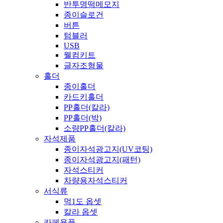
반투명떡메모지
종이슬로건
버튼
텀블러
USB
웰컴키트
글자조형물
홀더
종이홀더
카드키홀더
PP홀더(칼라)
PP홀더(박)
소량PP홀더(칼라)
자석제품
종이자석광고지(UV코팅)
종이자석광고지(패턴)
자석스티커
차량용자석스티커
서식류
먹1도 옵셋
칼라 옵셋
카페용품