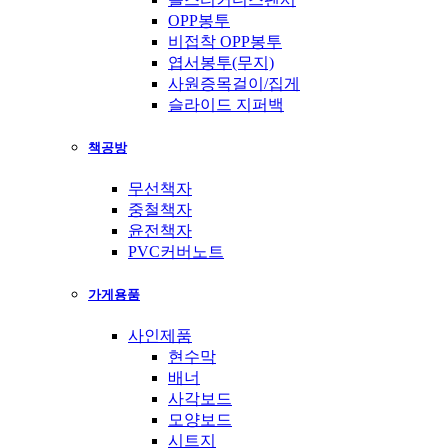
OPP봉투
비접착 OPP봉투
엽서봉투(무지)
사원증목걸이/집게
슬라이드 지퍼백
책공방
무선책자
중철책자
윤전책자
PVC커버노트
가게용품
사인제품
현수막
배너
사각보드
모양보드
시트지