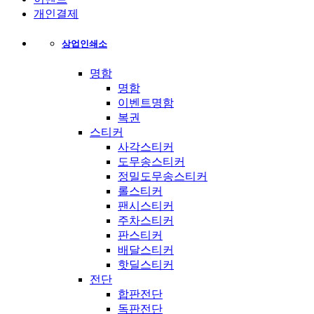
개인결제
상업인쇄소
명함
명함
이벤트명함
복권
스티커
사각스티커
도무송스티커
정밀도무송스티커
롤스티커
팬시스티커
주차스티커
판스티커
배달스티커
핫딜스티커
전단
합판전단
독판전단