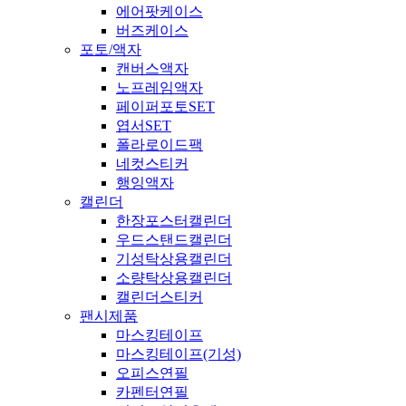
에어팟케이스
버즈케이스
포토/액자
캔버스액자
노프레임액자
페이퍼포토SET
엽서SET
폴라로이드팩
네컷스티커
행잉액자
캘린더
한장포스터캘린더
우드스탠드캘린더
기성탁상용캘린더
소량탁상용캘린더
캘린더스티커
팬시제품
마스킹테이프
마스킹테이프(기성)
오피스연필
카펜터연필