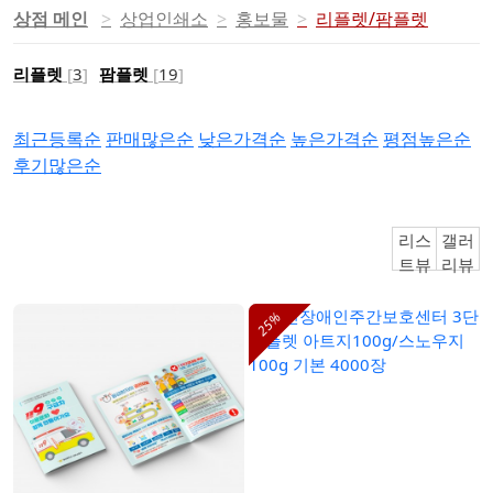
상점 메인
상업인쇄소
홍보물
리플렛/팜플렛
리플렛
[
3
]
팜플렛
[
19
]
최근등록순
판매많은순
낮은가격순
높은가격순
평점높은순
후기많은순
리스
갤러
트뷰
리뷰
25%