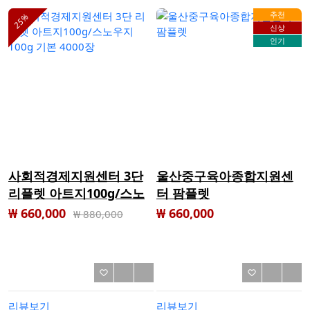
추천
25%
신상
인기
사회적경제지원센터 3단
울산중구육아종합지원센
리플렛 아트지100g/스노
터 팜플렛
우지 100g 기본 4000장
₩ 660,000
₩ 660,000
₩
880,000
리뷰보기
리뷰보기