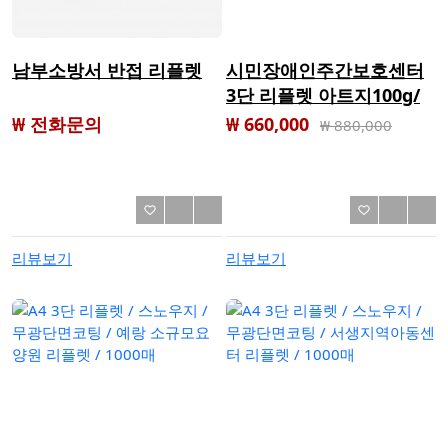
남부소방서 반접 리플렛
시민장애인주간보호센터
3단 리플렛 아트지100g/
스노우지 100g 기본 4000
₩ 전화문의
₩ 660,000
₩
880,000
장
리뷰보기
리뷰보기