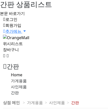
간판 상품리스트
본문 바로가기
로그인
회원가입
추가메뉴
위시리스트
0
장바구니
0
검
메
색
뉴
버
버
간판
튼
튼
Home
가게용품
사인제품
간판
상점 메인
가게용품
사인제품
간판