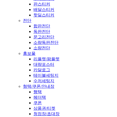
판스티커
배달스티커
핫딜스티커
전단
합판전단
독판전단
문고리전단
소량독판전단
소량전단
홍보물
리플렛/팜플렛
대량포스터
카달로그
테이블세팅지
수저세팅지
형택/쿠폰/안내장
행택
헤더택
쿠폰
상품권/티켓
청접장/초대장