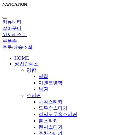
NAVIGATION
커뮤니티
장바구니
위시리스트
쿠폰존
주문/배송조회
HOME
상업인쇄소
명함
명함
이벤트명함
복권
스티커
사각스티커
도무송스티커
정밀도무송스티커
롤스티커
팬시스티커
주차스티커