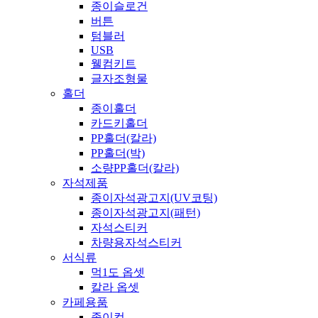
종이슬로건
버튼
텀블러
USB
웰컴키트
글자조형물
홀더
종이홀더
카드키홀더
PP홀더(칼라)
PP홀더(박)
소량PP홀더(칼라)
자석제품
종이자석광고지(UV코팅)
종이자석광고지(패턴)
자석스티커
차량용자석스티커
서식류
먹1도 옵셋
칼라 옵셋
카페용품
종이컵