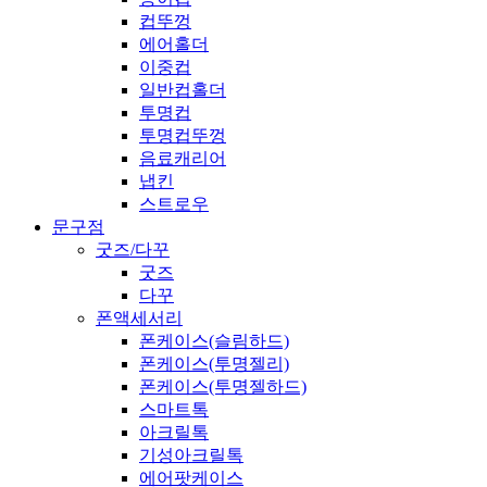
컵뚜껑
에어홀더
이중컵
일반컵홀더
투명컵
투명컵뚜껑
음료캐리어
냅킨
스트로우
문구점
굿즈/다꾸
굿즈
다꾸
폰액세서리
폰케이스(슬림하드)
폰케이스(투명젤리)
폰케이스(투명젤하드)
스마트톡
아크릴톡
기성아크릴톡
에어팟케이스