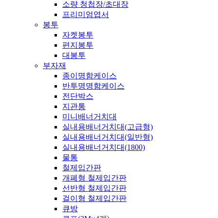
소량 청첩장/초대장
프리미엄엽서
봉투
자켓봉투
편지봉투
대봉투
부자재
종이명함케이스
반투명명함케이스
전단박스
지관통
미니배너거치대
실내용배너거치대(고급형)
실내용배너거치대(일반형)
실내용배너거치대(1800)
물통
철제입간판
개폐형 철제입간판
선반형 철제입간판
걸이형 철제입간판
큐방