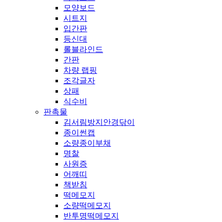
모양보드
시트지
입간판
등신대
롤블라인드
간판
차량 랩핑
조각글자
상패
식수비
판촉물
김서림방지안경닦이
종이썬캡
소량종이부채
명찰
사원증
어깨띠
책받침
떡메모지
소량떡메모지
반투명떡메모지