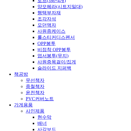
로프(3M×4개)
양모헤라(시트지밀대)
행택부자재
조각자석
모던액자
사원증케이스
롤스티커디스펜서
OPP봉투
비접착 OPP봉투
엽서봉투(무지)
사원증목걸이/집게
슬라이드 지퍼백
책공방
무선책자
중철책자
윤전책자
PVC커버노트
가게용품
사인제품
현수막
배너
사각보드