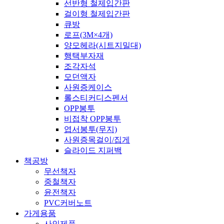
선반형 철제입간판
걸이형 철제입간판
큐방
로프(3M×4개)
양모헤라(시트지밀대)
행택부자재
조각자석
모던액자
사원증케이스
롤스티커디스펜서
OPP봉투
비접착 OPP봉투
엽서봉투(무지)
사원증목걸이/집게
슬라이드 지퍼백
책공방
무선책자
중철책자
윤전책자
PVC커버노트
가게용품
사인제품