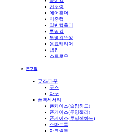
종이컵
컵뚜껑
에어홀더
이중컵
일반컵홀더
투명컵
투명컵뚜껑
음료캐리어
냅킨
스트로우
문구점
굿즈/다꾸
굿즈
다꾸
폰액세서리
폰케이스(슬림하드)
폰케이스(투명젤리)
폰케이스(투명젤하드)
스마트톡
아크릴톡