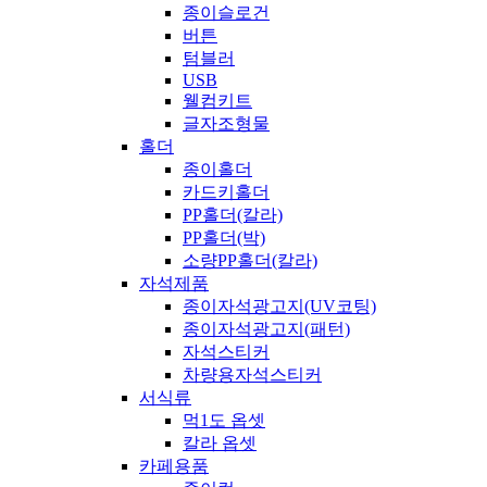
종이슬로건
버튼
텀블러
USB
웰컴키트
글자조형물
홀더
종이홀더
카드키홀더
PP홀더(칼라)
PP홀더(박)
소량PP홀더(칼라)
자석제품
종이자석광고지(UV코팅)
종이자석광고지(패턴)
자석스티커
차량용자석스티커
서식류
먹1도 옵셋
칼라 옵셋
카페용품