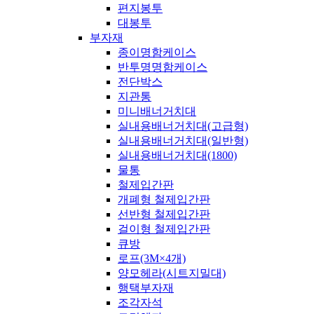
편지봉투
대봉투
부자재
종이명함케이스
반투명명함케이스
전단박스
지관통
미니배너거치대
실내용배너거치대(고급형)
실내용배너거치대(일반형)
실내용배너거치대(1800)
물통
철제입간판
개폐형 철제입간판
선반형 철제입간판
걸이형 철제입간판
큐방
로프(3M×4개)
양모헤라(시트지밀대)
행택부자재
조각자석