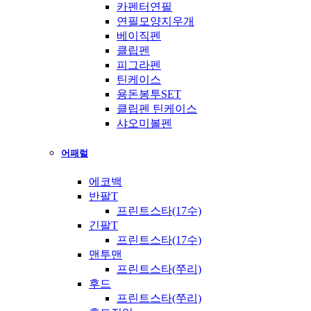
카펜터연필
연필모양지우개
베이직펜
클립펜
피그라펜
틴케이스
용돈봉투SET
클립펜 틴케이스
샤오미볼펜
어패럴
에코백
반팔T
프린트스타(17수)
긴팔T
프린트스타(17수)
맨투맨
프린트스타(쭈리)
후드
프린트스타(쭈리)