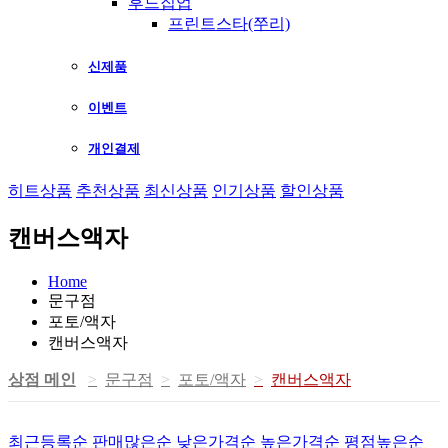
후드집업
프린트스타(쭈리)
신제품
이벤트
개인결제
히트상품
추천상품
최신상품
인기상품
할인상품
캔버스액자
Home
문구점
포토/액자
캔버스액자
상점 메인
문구점
포토/액자
캔버스액자
최근등록순
판매많은순
낮은가격순
높은가격순
평점높은순