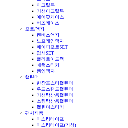
아크릴톡
기성아크릴톡
에어팟케이스
버즈케이스
포토/액자
캔버스액자
노프레임액자
페이퍼포토SET
엽서SET
폴라로이드팩
네컷스티커
행잉액자
캘린더
한장포스터캘린더
우드스탠드캘린더
기성탁상용캘린더
소량탁상용캘린더
캘린더스티커
팬시제품
마스킹테이프
마스킹테이프(기성)