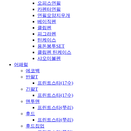
오피스연필
카펜터연필
연필모양지우개
베이직펜
클립펜
피그라펜
틴케이스
용돈봉투SET
클립펜 틴케이스
샤오미볼펜
어패럴
에코백
반팔T
프린트스타(17수)
긴팔T
프린트스타(17수)
맨투맨
프린트스타(쭈리)
후드
프린트스타(쭈리)
후드집업