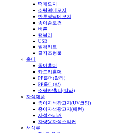
떡메모지
소량떡메모지
반투명떡메모지
종이슬로건
버튼
텀블러
USB
웰컴키트
글자조형물
홀더
종이홀더
카드키홀더
PP홀더(칼라)
PP홀더(박)
소량PP홀더(칼라)
자석제품
종이자석광고지(UV코팅)
종이자석광고지(패턴)
자석스티커
차량용자석스티커
서식류