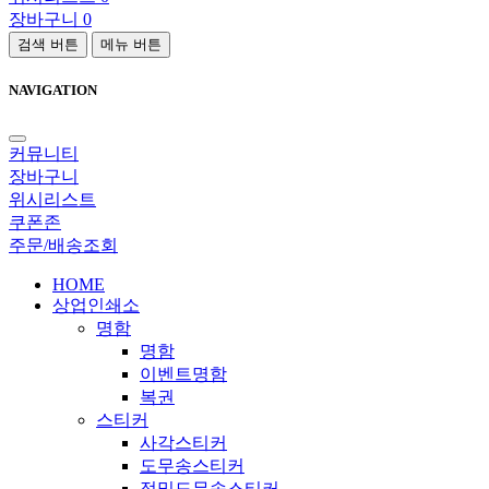
장바구니
0
검색 버튼
메뉴 버튼
NAVIGATION
커뮤니티
장바구니
위시리스트
쿠폰존
주문/배송조회
HOME
상업인쇄소
명함
명함
이벤트명함
복권
스티커
사각스티커
도무송스티커
정밀도무송스티커