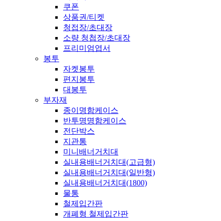
쿠폰
상품권/티켓
청접장/초대장
소량 청첩장/초대장
프리미엄엽서
봉투
자켓봉투
편지봉투
대봉투
부자재
종이명함케이스
반투명명함케이스
전단박스
지관통
미니배너거치대
실내용배너거치대(고급형)
실내용배너거치대(일반형)
실내용배너거치대(1800)
물통
철제입간판
개폐형 철제입간판