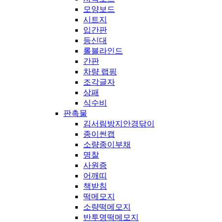
모양보드
시트지
입간판
등신대
롤블라인드
간판
차량 랩핑
조각글자
상패
식수비
판촉물
김서림방지안경닦이
종이썬캡
소량종이부채
명찰
사원증
어깨띠
책받침
떡메모지
소량떡메모지
반투명떡메모지