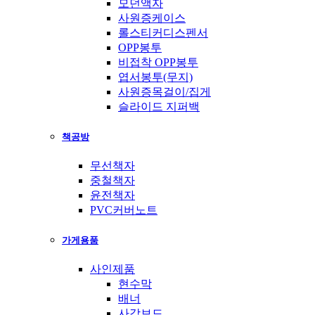
모던액자
사원증케이스
롤스티커디스펜서
OPP봉투
비접착 OPP봉투
엽서봉투(무지)
사원증목걸이/집게
슬라이드 지퍼백
책공방
무선책자
중철책자
윤전책자
PVC커버노트
가게용품
사인제품
현수막
배너
사각보드