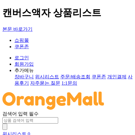
캔버스액자 상품리스트
본문 바로가기
쇼핑몰
쿠폰존
로그인
회원가입
추가메뉴
장바구니
위시리스트
주문/배송조회
쿠폰존
개인결제
사
용후기
자주묻는 질문
1:1문의
검색어 입력 필수
위시리스트
0