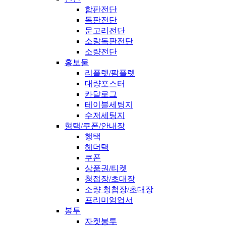
합판전단
독판전단
문고리전단
소량독판전단
소량전단
홍보물
리플렛/팜플렛
대량포스터
카달로그
테이블세팅지
수저세팅지
형택/쿠폰/안내장
행택
헤더택
쿠폰
상품권/티켓
청접장/초대장
소량 청첩장/초대장
프리미엄엽서
봉투
자켓봉투