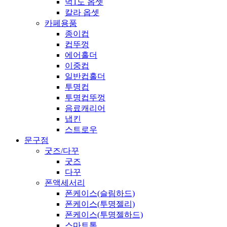
먹1도 옵셋
칼라 옵셋
카페용품
종이컵
컵뚜껑
에어홀더
이중컵
일반컵홀더
투명컵
투명컵뚜껑
음료캐리어
냅킨
스트로우
문구점
굿즈/다꾸
굿즈
다꾸
폰액세서리
폰케이스(슬림하드)
폰케이스(투명젤리)
폰케이스(투명젤하드)
스마트톡