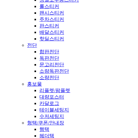
롤스티커
팬시스티커
주차스티커
판스티커
배달스티커
핫딜스티커
전단
합판전단
독판전단
문고리전단
소량독판전단
소량전단
홍보물
리플렛/팜플렛
대량포스터
카달로그
테이블세팅지
수저세팅지
형택/쿠폰/안내장
행택
헤더택