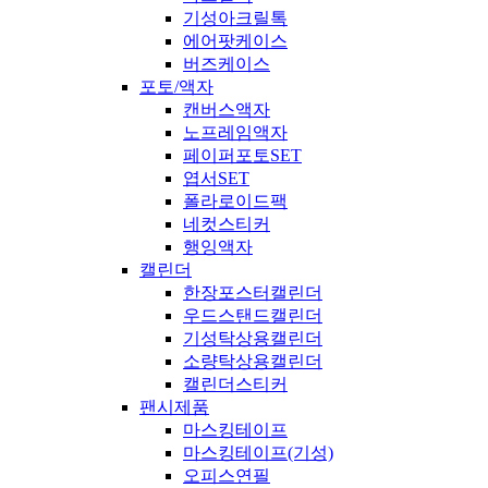
기성아크릴톡
에어팟케이스
버즈케이스
포토/액자
캔버스액자
노프레임액자
페이퍼포토SET
엽서SET
폴라로이드팩
네컷스티커
행잉액자
캘린더
한장포스터캘린더
우드스탠드캘린더
기성탁상용캘린더
소량탁상용캘린더
캘린더스티커
팬시제품
마스킹테이프
마스킹테이프(기성)
오피스연필