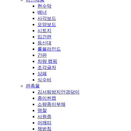
현수막
배너
사각보드
모양보드
시트지
입간판
등신대
롤블라인드
간판
차량 랩핑
조각글자
상패
식수비
판촉물
김서림방지안경닦이
종이썬캡
소량종이부채
명찰
사원증
어깨띠
책받침