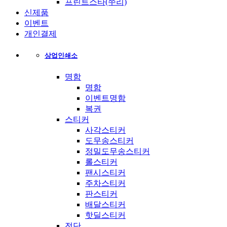
프린트스타(쭈리)
신제품
이벤트
개인결제
상업인쇄소
명함
명함
이벤트명함
복권
스티커
사각스티커
도무송스티커
정밀도무송스티커
롤스티커
팬시스티커
주차스티커
판스티커
배달스티커
핫딜스티커
전단