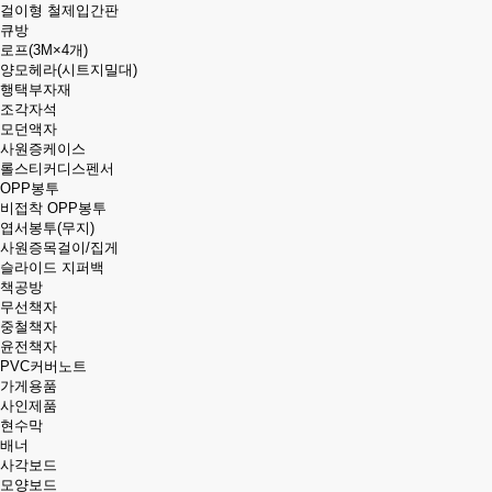
걸이형 철제입간판
큐방
로프(3M×4개)
양모헤라(시트지밀대)
행택부자재
조각자석
모던액자
사원증케이스
롤스티커디스펜서
OPP봉투
비접착 OPP봉투
엽서봉투(무지)
사원증목걸이/집게
슬라이드 지퍼백
책공방
무선책자
중철책자
윤전책자
PVC커버노트
가게용품
사인제품
현수막
배너
사각보드
모양보드