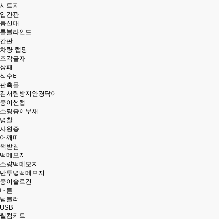
시트지
입간판
등신대
롤블라인드
간판
차량 랩핑
조각글자
상패
식수비
판촉물
김서림방지안경닦이
종이썬캡
소량종이부채
명찰
사원증
어깨띠
책받침
떡메모지
소량떡메모지
반투명떡메모지
종이슬로건
버튼
텀블러
USB
웰컴키트