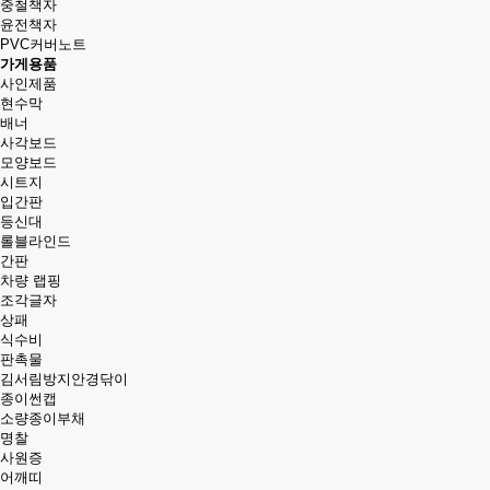
중철책자
윤전책자
PVC커버노트
가게용품
사인제품
현수막
배너
사각보드
모양보드
시트지
입간판
등신대
롤블라인드
간판
차량 랩핑
조각글자
상패
식수비
판촉물
김서림방지안경닦이
종이썬캡
소량종이부채
명찰
사원증
어깨띠