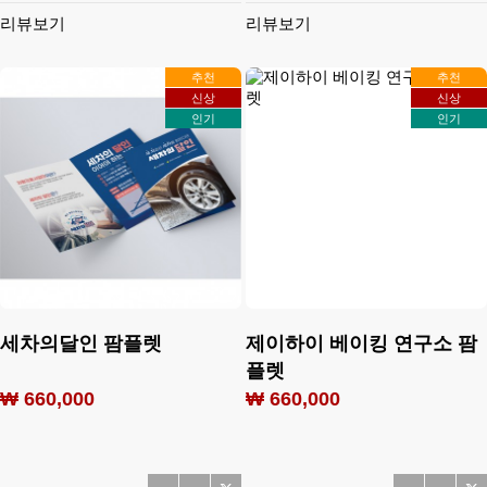
리뷰보기
리뷰보기
추천
추천
신상
신상
인기
인기
세차의달인 팜플렛
제이하이 베이킹 연구소 팜
플렛
₩ 660,000
₩ 660,000