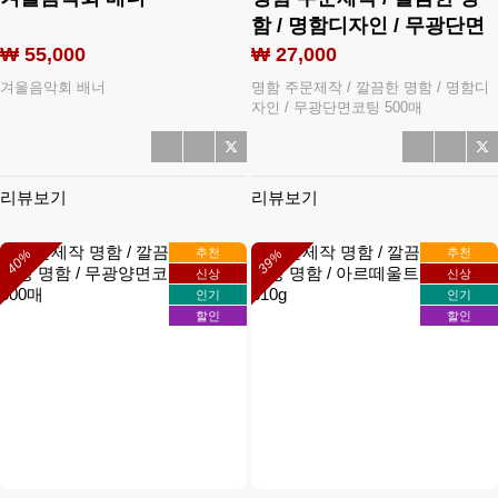
함 / 명함디자인 / 무광단면
코팅 500매
₩ 55,000
₩ 27,000
겨울음악회 배너
명함 주문제작 / 깔끔한 명함 / 명함디
자인 / 무광단면코팅 500매
리뷰보기
리뷰보기
추천
추천
40%
39%
신상
신상
인기
인기
할인
할인