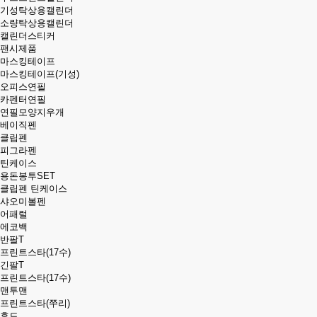
기성탁상용캘린더
소량탁상용캘린더
캘린더스티커
팬시제품
마스킹테이프
마스킹테이프(기성)
오피스연필
카펜터연필
연필모양지우개
베이직펜
클립펜
피그라펜
틴케이스
용돈봉투SET
클립펜 틴케이스
샤오미볼펜
어패럴
에코백
반팔T
프린트스타(17수)
긴팔T
프린트스타(17수)
맨투맨
프린트스타(쭈리)
후드