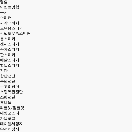
명함
이벤트명함
복권
스티커
사각스티커
도무송스티커
정밀도무송스티커
롤스티커
팬시스티커
주차스티커
판스티커
배달스티커
핫딜스티커
전단
합판전단
독판전단
문고리전단
소량독판전단
소량전단
홍보물
리플렛/팜플렛
대량포스터
카달로그
테이블세팅지
수저세팅지