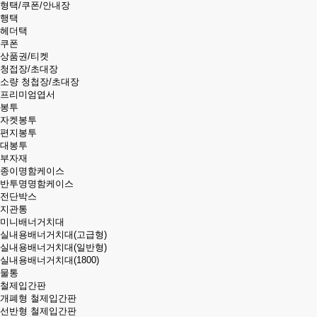
형택/쿠폰/안내장
행택
헤더택
쿠폰
상품권/티켓
청접장/초대장
소량 청첩장/초대장
프리미엄엽서
봉투
자켓봉투
편지봉투
대봉투
부자재
종이명함케이스
반투명명함케이스
전단박스
지관통
미니배너거치대
실내용배너거치대(고급형)
실내용배너거치대(일반형)
실내용배너거치대(1800)
물통
철제입간판
개폐형 철제입간판
선반형 철제입간판