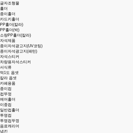
글자조형물
홀더
종이홀더
카드키홀더
PP홀더(칼라)
PP홀더(박)
소량PP홀더(칼라)
자석제품
종이자석광고지(UV코팅)
종이자석광고지(패턴)
자석스티커
차량용자석스티커
서식류
먹1도 옵셋
칼라 옵셋
카페용품
종이컵
컵뚜껑
에어홀더
이중컵
일반컵홀더
투명컵
투명컵뚜껑
음료캐리어
냅킨