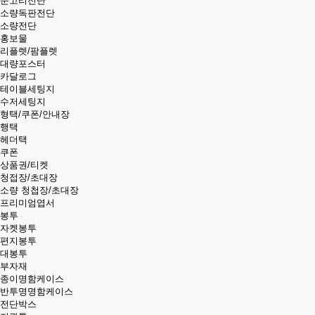
문고리전단
소량독판전단
소량전단
홍보물
리플렛/팜플렛
대량포스터
카달로그
테이블세팅지
수저세팅지
형택/쿠폰/안내장
행택
헤더택
쿠폰
상품권/티켓
청접장/초대장
소량 청첩장/초대장
프리미엄엽서
봉투
자켓봉투
편지봉투
대봉투
부자재
종이명함케이스
반투명명함케이스
전단박스