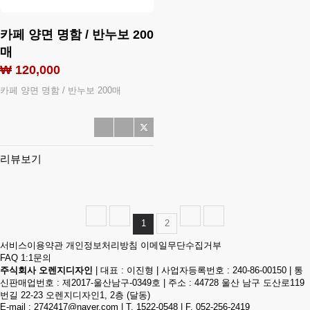
카페 양면 명함 / 반누보 200
매
₩ 120,000
카페 양면 명함 / 반누보 200매
리뷰보기
1
2
서비스이용약관
개인정보처리방침
이메일무단수집거부
FAQ
1:1문의
주식회사 오렌지디자인
|
대표 : 이진형
|
사업자등록번호 : 240-86-00150
|
통
신판매업번호 : 제2017-울산남구-0349호
|
주소 : 44728 울산 남구 도산로119
번길 22-23 오렌지디자인1, 2층 (달동)
E-mail :
2742417@naver.com
|
T. 1522-0548
|
F. 052-256-2419