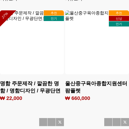
추천
추천
27%
인기
신상
인기
명함 주문제작 / 깔끔한 명
울산중구육아종합지원센터
함 / 명함디자인 / 무광단면
팜플렛
코팅 500매
₩ 22,000
₩ 660,000