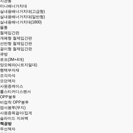
지관통
미니배너거치대
실내용배너거치대(고급형)
실내용배너거치대(일반형)
실내용배너거치대(1800)
물통
철제입간판
개폐형 철제입간판
선반형 철제입간판
걸이형 철제입간판
큐방
로프(3M×4개)
양모헤라(시트지밀대)
행택부자재
조각자석
모던액자
사원증케이스
롤스티커디스펜서
OPP봉투
비접착 OPP봉투
엽서봉투(무지)
사원증목걸이/집게
슬라이드 지퍼백
책공방
무선책자