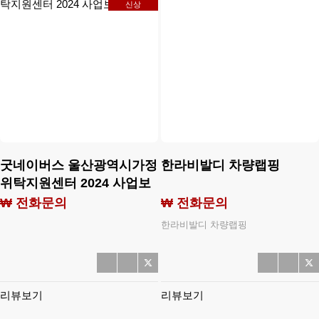
신상
굿네이버스 울산광역시가정
한라비발디 차량랩핑
위탁지원센터 2024 사업보
고서
₩ 전화문의
₩ 전화문의
한라비발디 차량랩핑
리뷰보기
리뷰보기