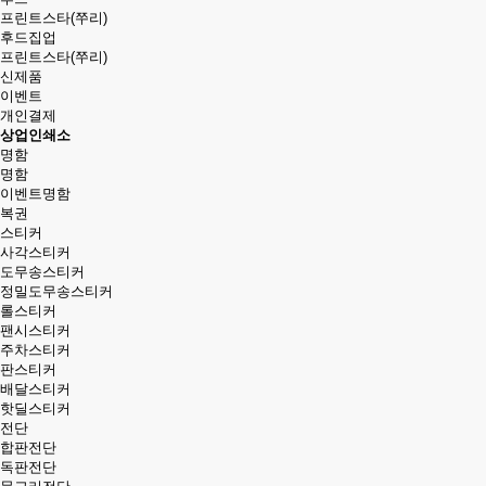
프린트스타(쭈리)
후드집업
프린트스타(쭈리)
신제품
이벤트
개인결제
상업인쇄소
명함
명함
이벤트명함
복권
스티커
사각스티커
도무송스티커
정밀도무송스티커
롤스티커
팬시스티커
주차스티커
판스티커
배달스티커
핫딜스티커
전단
합판전단
독판전단