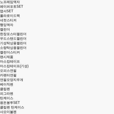
노프레임액자
페이퍼포토SET
엽서SET
폴라로이드팩
네컷스티커
행잉액자
캘린더
한장포스터캘린더
우드스탠드캘린더
기성탁상용캘린더
소량탁상용캘린더
캘린더스티커
팬시제품
마스킹테이프
마스킹테이프(기성)
오피스연필
카펜터연필
연필모양지우개
베이직펜
클립펜
피그라펜
틴케이스
용돈봉투SET
클립펜 틴케이스
샤오미볼펜