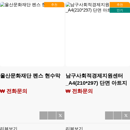
추천
추천
인기
울산문화재단 펜스 현수막
남구사회적경제지원센터
_A4(210*297) 단면 아트지
100g
₩ 전화문의
₩ 전화문의
리뷰보기
리뷰보기