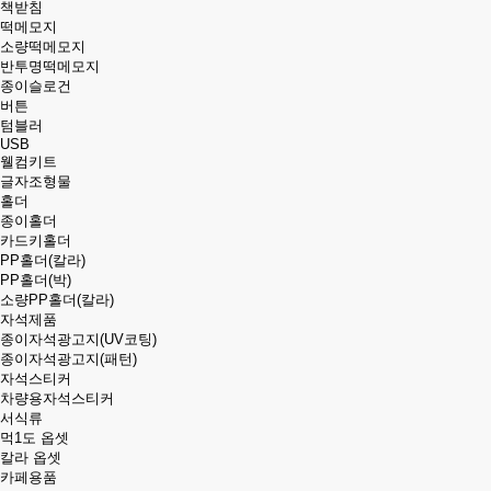
책받침
떡메모지
소량떡메모지
반투명떡메모지
종이슬로건
버튼
텀블러
USB
웰컴키트
글자조형물
홀더
종이홀더
카드키홀더
PP홀더(칼라)
PP홀더(박)
소량PP홀더(칼라)
자석제품
종이자석광고지(UV코팅)
종이자석광고지(패턴)
자석스티커
차량용자석스티커
서식류
먹1도 옵셋
칼라 옵셋
카페용품