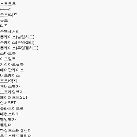
스트로우
문구점
굿즈/다꾸
굿즈
다꾸
폰액세서리
폰케이스(슬림하드)
폰케이스(투명젤리)
폰케이스(투명젤하드)
스마트톡
아크릴톡
기성아크릴톡
에어팟케이스
버즈케이스
포토/액자
캔버스액자
노프레임액자
페이퍼포토SET
엽서SET
폴라로이드팩
네컷스티커
행잉액자
캘린더
한장포스터캘린더
우드스탠드캘린더