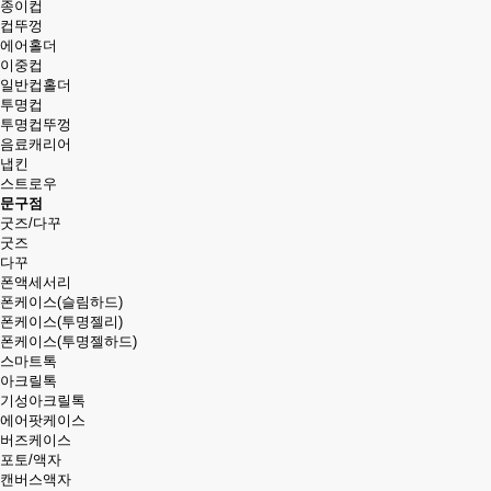
종이컵
컵뚜껑
에어홀더
이중컵
일반컵홀더
투명컵
투명컵뚜껑
음료캐리어
냅킨
스트로우
문구점
굿즈/다꾸
굿즈
다꾸
폰액세서리
폰케이스(슬림하드)
폰케이스(투명젤리)
폰케이스(투명젤하드)
스마트톡
아크릴톡
기성아크릴톡
에어팟케이스
버즈케이스
포토/액자
캔버스액자