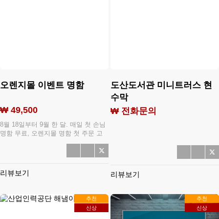
오렌지몰 이벤트 명함
도산도서관 미니트러스 현
수막
₩ 49,500
₩ 전화문의
8월 18일부터 9월 한 달. 매일 첫 손님
명함 무료, 오렌지몰 명함 첫 주문 고
객님! 하루에 단 한 분, 기회를 잡으세
요.
리뷰보기
리뷰보기
추천
추천
신상
신상