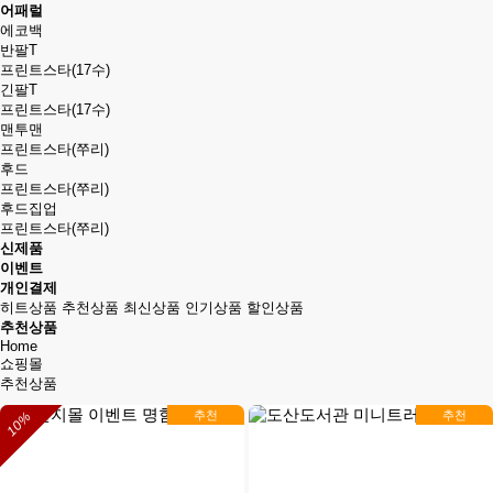
어패럴
에코백
반팔T
프린트스타(17수)
긴팔T
프린트스타(17수)
맨투맨
프린트스타(쭈리)
후드
프린트스타(쭈리)
후드집업
프린트스타(쭈리)
신제품
이벤트
개인결제
히트상품
추천상품
최신상품
인기상품
할인상품
추천상품
Home
쇼핑몰
추천상품
추천
추천
10%